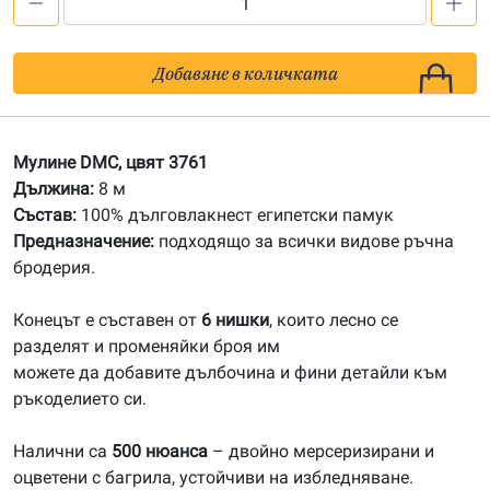
количество
за
3761
Добавяне в количката
Мулине
DMC
Мулине DMC, цвят 3761
Дължина:
8 м
Състав:
100% дълговлакнест египетски памук
Предназначение:
подходящо за всички видове ръчна
бродерия.
Конецът е съставен от
6 нишки
, които лесно се
разделят и променяйки броя им
можете да добавите дълбочина и фини детайли към
ръкоделието си.
Налични са
500 нюанса
– двойно мерсеризирани и
оцветени с багрила, устойчиви на избледняване.