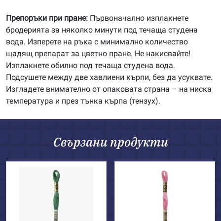
Препоръки при пране:
Първоначално изплакнете
бродерията за няколко минути под течаща студена
вода. Изперете на ръка с минимално количество
щадящ препарат за цветно пране. Не накисвайте!
Изплакнете обилно под течаща студена вода.
Подсушете между две хавлиени кърпи, без да усуквате.
Изгладете внимателно от опаковата страна – на ниска
температура и през тънка кърпа (тензух).
Свързани продукти