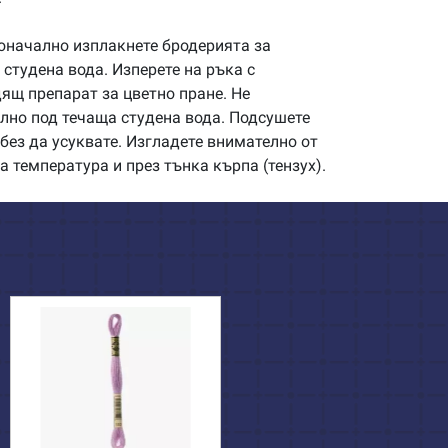
начално изплакнете бродерията за
студена вода. Изперете на ръка с
щ препарат за цветно пране. Не
илно под течаща студена вода. Подсушете
без да усуквате. Изгладете внимателно от
а температура и през тънка кърпа (тензух).