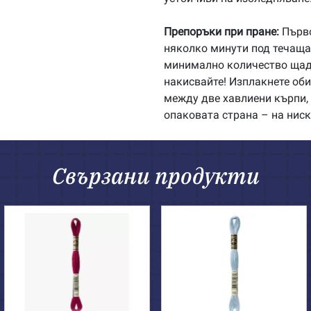
Препоръки при пране:
Първо
няколко минути под течаща 
минимално количество щадя
накисвайте! Изплакнете об
между две хавлиени кърпи, 
опаковата страна – на ниск
Свързани продукти