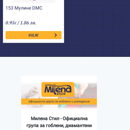
153 Мулине DMC
0.95
/ 1.86 лв.
€
виж
Милена Стил - Официална
група за гоблени, диамантени