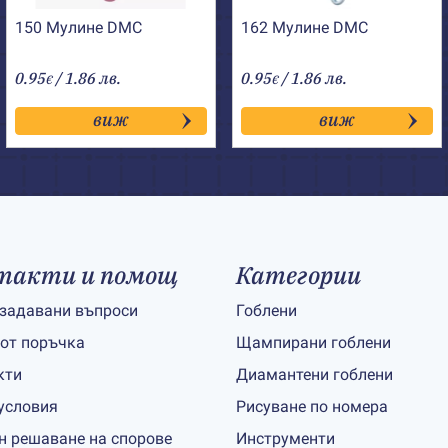
150 Мулине DMC
162 Мулине DMC
0.95
/ 1.86 лв.
0.95
/ 1.86 лв.
€
€
виж
виж
такти и помощ
Категории
 задавани въпроси
Гоблени
 от поръчка
Щампирани гоблени
кти
Диамантени гоблени
условия
Рисуване по номера
н решаване на спорове
Инструменти