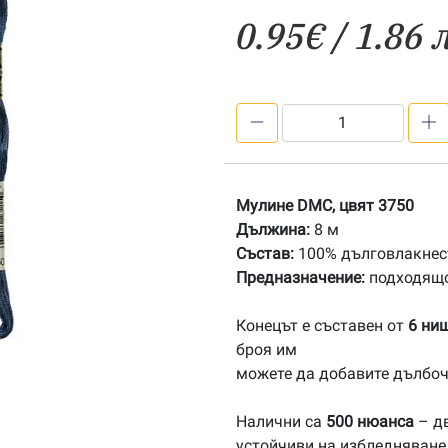
0.95
€
/ 1.86 
количество
за
3750
Мулине
Мулине DMC, цвят 3750
DMC
Дължина:
8 м
Състав:
100% дълговлакнест
Предназначение:
подходящо
Конецът е съставен от
6 ни
броя им
можете да добавите дълбоч
Налични са
500 нюанса
– дв
устойчиви на избледняване