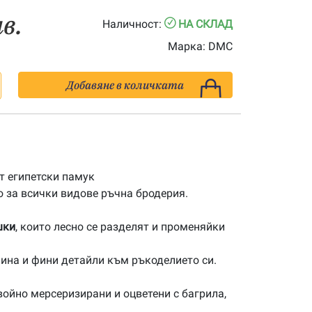
лв.
Наличност:
НА СКЛАД
Марка:
DMC
Добавяне в количката
 египетски памук
 за всички видове ръчна бродерия.
шки
, които лесно се разделят и променяйки
ина и фини детайли към ръкоделието си.
ойно мерсеризирани и оцветени с багрила,
.