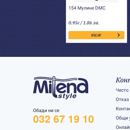
154 Мулине DMC
0.95
/ 1.86 лв.
€
виж
Кон
Често
Отказ
Конта
Обади ни се
032 67 19 10
Общи 
Онлай