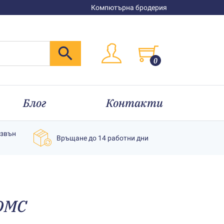
Компютърна бродерия
0
Блог
Контакти
извън
Връщане до 14 работни дни
DMC