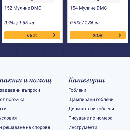
152 Мулине DMC
154 Мулине DMC
0.95
/ 1.86 лв.
0.95
/ 1.86 лв.
€
€
виж
виж
такти и помощ
Категории
 задавани въпроси
Гоблени
 от поръчка
Щампирани гоблени
кти
Диамантени гоблени
условия
Рисуване по номера
н решаване на спорове
Инструменти