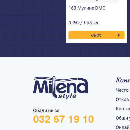
163 Мулине DMC
0.95
/ 1.86 лв.
€
виж
Кон
Често
Отказ
Конта
Обади ни се
032 67 19 10
Общи 
Онлай