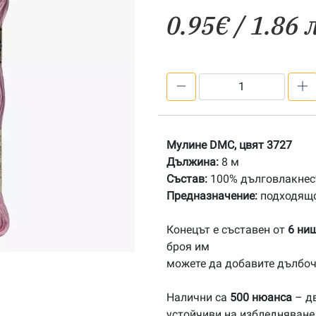
0.95
€
/ 1.86 
количество
за
3727
Мулине
Мулине DMC, цвят 3727
DMC
Дължина:
8 м
Състав:
100% дълговлакнест
Предназначение:
подходящо
Конецът е съставен от
6 ни
броя им
можете да добавите дълбоч
Налични са
500 нюанса
– дв
устойчиви на избледняване