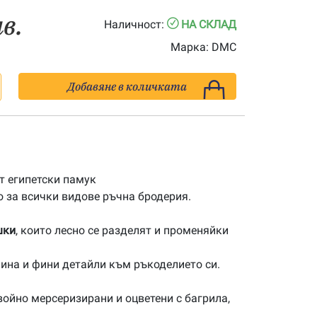
лв.
Наличност:
НА СКЛАД
Марка:
DMC
Добавяне в количката
 египетски памук
 за всички видове ръчна бродерия.
шки
, които лесно се разделят и променяйки
ина и фини детайли към ръкоделието си.
ойно мерсеризирани и оцветени с багрила,
.