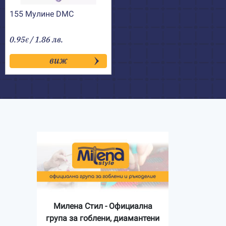
155 Мулине DMC
0.95
/ 1.86 лв.
€
виж
Милена Стил - Официална
група за гоблени, диамантени