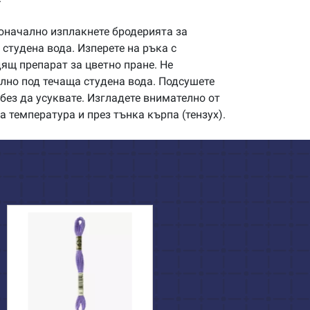
начално изплакнете бродерията за
студена вода. Изперете на ръка с
щ препарат за цветно пране. Не
илно под течаща студена вода. Подсушете
без да усуквате. Изгладете внимателно от
а температура и през тънка кърпа (тензух).