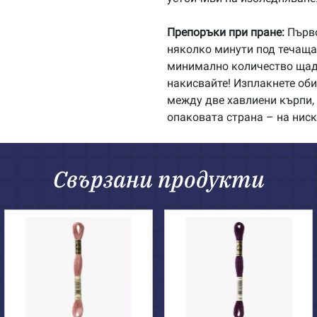
Препоръки при пране:
Първо
няколко минути под течаща 
минимално количество щадя
накисвайте! Изплакнете об
между две хавлиени кърпи, 
опаковата страна – на ниск
Свързани продукти