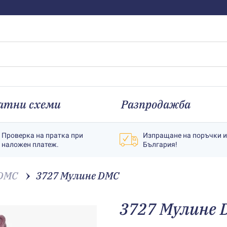
атни схеми
Разпродажба
Проверка на пратка при
Изпращане на поръчки 
наложен платеж.
България!
 DMC
3727 Мулине DMC
3727 Мулине 