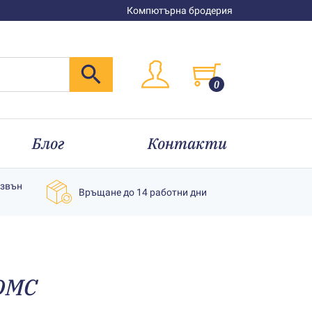
Компютърна бродерия
0
Блог
Контакти
извън
Връщане до 14 работни дни
DMC