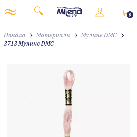
0
Начало
Материали
Мулине DMC
3713 Мулине DMC