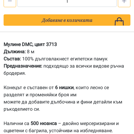
количество
за
3713
Добавяне в количката
Мулине
DMC
Мулине DMC, цвят 3713
Дължина:
8 м
Състав:
100% дълговлакнест египетски памук
Предназначение:
подходящо за всички видове ръчна
бродерия.
Конецът е съставен от
6 нишки
, които лесно се
разделят и променяйки броя им
можете да добавите дълбочина и фини детайли към
ръкоделието си.
Налични са
500 нюанса
– двойно мерсеризирани и
оцветени с багрила, устойчиви на избледняване.