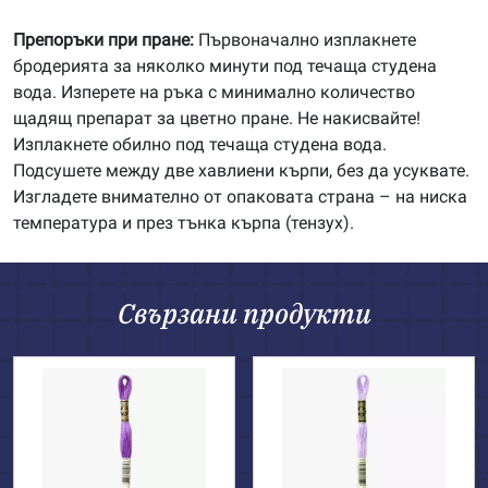
Препоръки при пране:
Първоначално изплакнете
бродерията за няколко минути под течаща студена
вода. Изперете на ръка с минимално количество
щадящ препарат за цветно пране. Не накисвайте!
Изплакнете обилно под течаща студена вода.
Подсушете между две хавлиени кърпи, без да усуквате.
Изгладете внимателно от опаковата страна – на ниска
температура и през тънка кърпа (тензух).
Свързани продукти