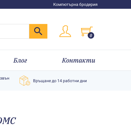
Компютърна бродерия
0
Блог
Контакти
извън
Връщане до 14 работни дни
DMC