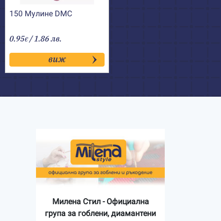
150 Мулине DMC
0.95
/ 1.86 лв.
€
виж
Милена Стил - Официална
група за гоблени, диамантени