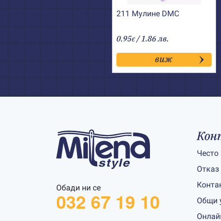
211 Мулине DMC
0.95
/ 1.86 лв.
€
виж
Кон
Често
Отказ
Конта
Обади ни се
032 67 19 10
Общи 
Онлай