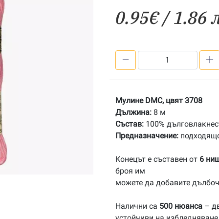
0.95
€
/ 1.86 
количество
за
3708
Мулине
Мулине DMC, цвят 3708
DMC
Дължина:
8 м
Състав:
100% дълговлакнест
Предназначение:
подходящо
Конецът е съставен от
6 ни
броя им
можете да добавите дълбоч
Налични са
500 нюанса
– дв
устойчиви на избледняване