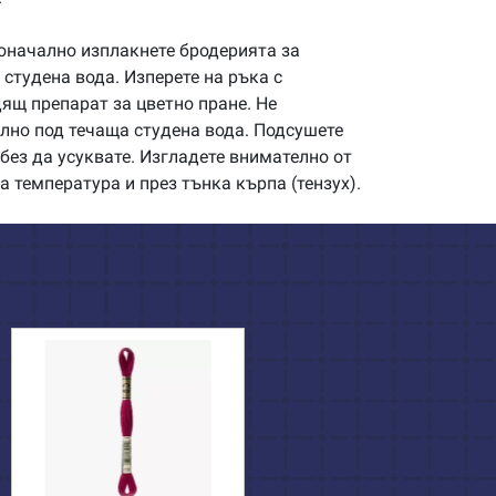
начално изплакнете бродерията за
студена вода. Изперете на ръка с
щ препарат за цветно пране. Не
илно под течаща студена вода. Подсушете
без да усуквате. Изгладете внимателно от
а температура и през тънка кърпа (тензух).