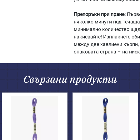
Препоръки при пране:
Първо
няколко минути под течаща 
минимално количество щадя
накисвайте! Изплакнете об
между две хавлиени кърпи, 
опаковата страна – на ниск
Свързани продукти