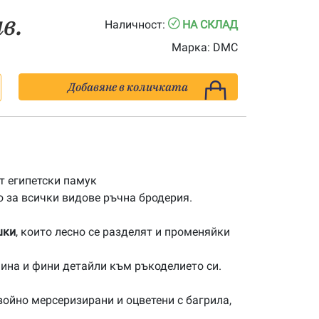
лв.
Наличност:
НА СКЛАД
Марка:
DMC
Добавяне в количката
 египетски памук
 за всички видове ръчна бродерия.
шки
, които лесно се разделят и променяйки
ина и фини детайли към ръкоделието си.
ойно мерсеризирани и оцветени с багрила,
.