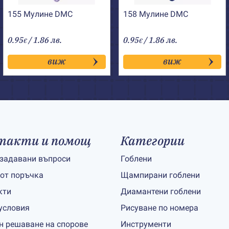
155 Мулине DMC
158 Мулине DMC
0.95
/ 1.86 лв.
0.95
/ 1.86 лв.
€
€
виж
виж
такти и помощ
Категории
 задавани въпроси
Гоблени
 от поръчка
Щампирани гоблени
кти
Диамантени гоблени
условия
Рисуване по номера
н решаване на спорове
Инструменти