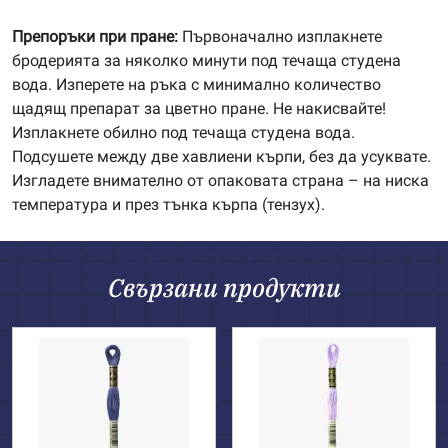
Препоръки при пране:
Първоначално изплакнете
бродерията за няколко минути под течаща студена
вода. Изперете на ръка с минимално количество
щадящ препарат за цветно пране. Не накисвайте!
Изплакнете обилно под течаща студена вода.
Подсушете между две хавлиени кърпи, без да усуквате.
Изгладете внимателно от опаковата страна – на ниска
температура и през тънка кърпа (тензух).
Свързани продукти