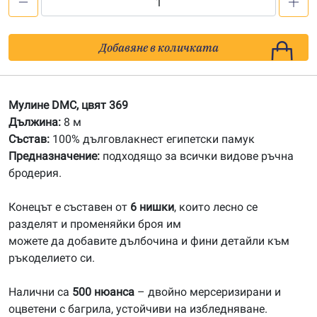
количество
за
369
Добавяне в количката
Мулине
DMC
Мулине DMC, цвят 369
Дължина:
8 м
Състав:
100% дълговлакнест египетски памук
Предназначение:
подходящо за всички видове ръчна
бродерия.
Конецът е съставен от
6 нишки
, които лесно се
разделят и променяйки броя им
можете да добавите дълбочина и фини детайли към
ръкоделието си.
Налични са
500 нюанса
– двойно мерсеризирани и
оцветени с багрила, устойчиви на избледняване.