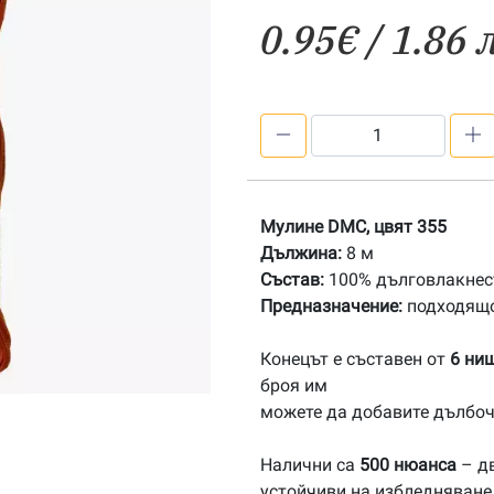
0.95
€
/ 1.86 
количество
за
355
Мулине
Мулине DMC, цвят 355
DMC
Дължина:
8 м
Състав:
100% дълговлакнест
Предназначение:
подходящо
Конецът е съставен от
6 ни
броя им
можете да добавите дълбоч
Налични са
500 нюанса
– дв
устойчиви на избледняване