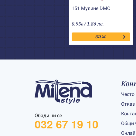
151 Мулине DMC
0.95
/ 1.86 лв.
€
виж
Кон
Често
Отказ
Конта
Обади ни се
032 67 19 10
Общи 
Онлай