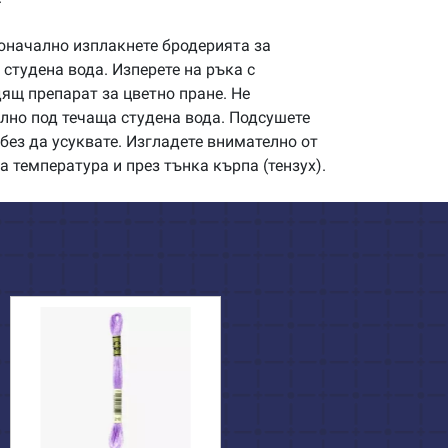
начално изплакнете бродерията за
студена вода. Изперете на ръка с
щ препарат за цветно пране. Не
илно под течаща студена вода. Подсушете
без да усуквате. Изгладете внимателно от
а температура и през тънка кърпа (тензух).