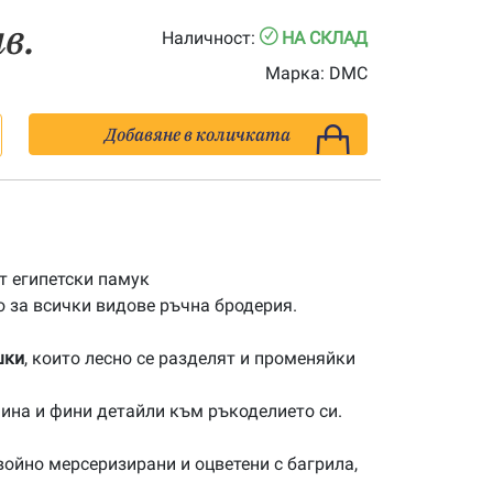
лв.
Наличност:
НА СКЛАД
Марка:
DMC
Добавяне в количката
 египетски памук
 за всички видове ръчна бродерия.
шки
, които лесно се разделят и променяйки
ина и фини детайли към ръкоделието си.
ойно мерсеризирани и оцветени с багрила,
.