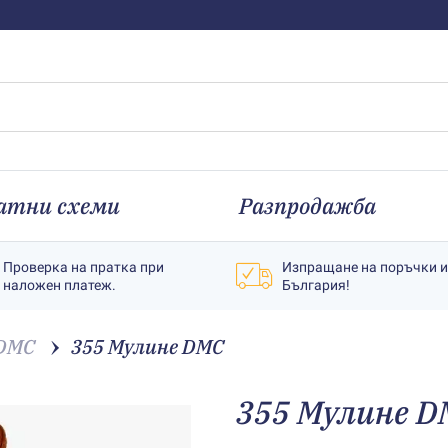
атни схеми
Разпродажба
Проверка на пратка при
Изпращане на поръчки 
наложен платеж.
България!
 DMC
355 Мулине DMC
355 Мулине D