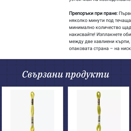
Препоръки при пране:
Първо
няколко минути под течаща 
минимално количество щадя
накисвайте! Изплакнете об
между две хавлиени кърпи, 
опаковата страна – на ниск
Свързани продукти