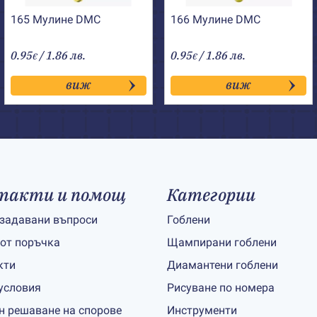
165 Мулине DMC
166 Мулине DMC
0.95
/ 1.86 лв.
0.95
/ 1.86 лв.
€
€
виж
виж
такти и помощ
Категории
 задавани въпроси
Гоблени
 от поръчка
Щампирани гоблени
кти
Диамантени гоблени
условия
Рисуване по номера
н решаване на спорове
Инструменти