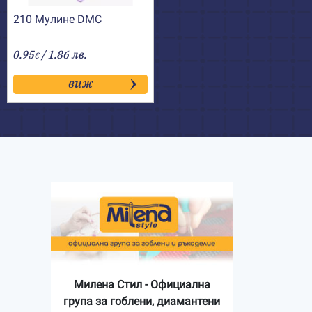
210 Мулине DMC
0.95
/ 1.86 лв.
€
виж
Милена Стил - Официална
група за гоблени, диамантени