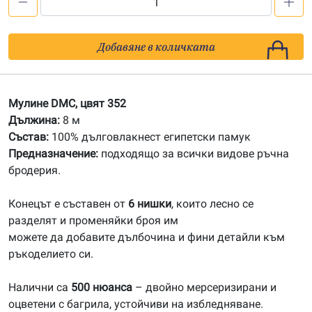
количество
за
352
Добавяне в количката
Мулине
DMC
Мулине DMC, цвят 352
Дължина:
8 м
Състав:
100% дълговлакнест египетски памук
Предназначение:
подходящо за всички видове ръчна
бродерия.
Конецът е съставен от
6 нишки
, които лесно се
разделят и променяйки броя им
можете да добавите дълбочина и фини детайли към
ръкоделието си.
Налични са
500 нюанса
– двойно мерсеризирани и
оцветени с багрила, устойчиви на избледняване.