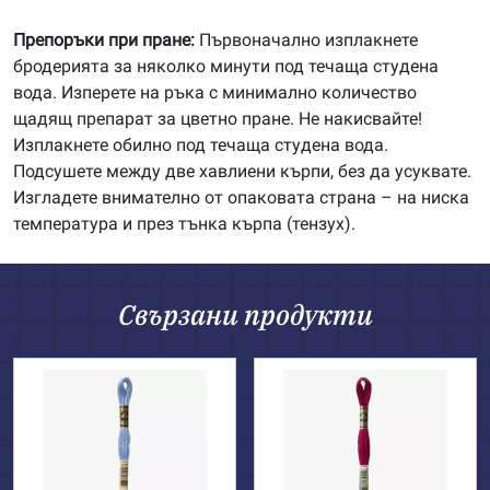
Препоръки при пране:
Първоначално изплакнете
бродерията за няколко минути под течаща студена
вода. Изперете на ръка с минимално количество
щадящ препарат за цветно пране. Не накисвайте!
Изплакнете обилно под течаща студена вода.
Подсушете между две хавлиени кърпи, без да усуквате.
Изгладете внимателно от опаковата страна – на ниска
температура и през тънка кърпа (тензух).
Свързани продукти