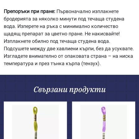
Препоръки при пране:
Първоначално изплакнете
бродерията за няколко минути под течаща студена
вода. Изперете на ръка с минимално количество
щадящ препарат за цветно пране. Не накисвайте!
Изплакнете обилно под течаща студена вода.
Подсушете между две хавлиени кърпи, без да усуквате.
Изгладете внимателно от опаковата страна – на ниска
температура и през тънка кърпа (тензух).
Свързани продукти