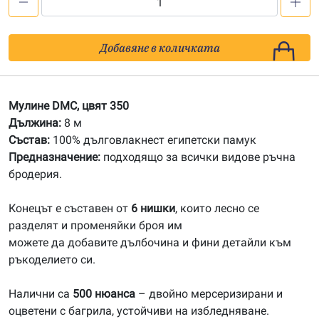
количество
за
350
Добавяне в количката
Мулине
DMC
Мулине DMC, цвят 350
Дължина:
8 м
Състав:
100% дълговлакнест египетски памук
Предназначение:
подходящо за всички видове ръчна
бродерия.
Конецът е съставен от
6 нишки
, които лесно се
разделят и променяйки броя им
можете да добавите дълбочина и фини детайли към
ръкоделието си.
Налични са
500 нюанса
– двойно мерсеризирани и
оцветени с багрила, устойчиви на избледняване.