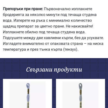
Препоръки при пране:
Първоначално изплакнете
бродерията за няколко минути под течаща студена
вода. Изперете на ръка с минимално количество
щадящ препарат за цветно пране. Не накисвайте!
Изплакнете обилно под течаща студена вода.
Подсушете между две хавлиени кърпи, без да усуквате.
Изгладете внимателно от опаковата страна – на ниска
температура и през тънка кърпа (тензух).
Свързани продукти