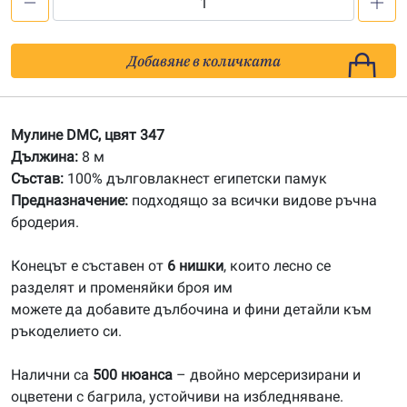
количество
за
347
Добавяне в количката
Мулине
DMC
Мулине DMC, цвят 347
Дължина:
8 м
Състав:
100% дълговлакнест египетски памук
Предназначение:
подходящо за всички видове ръчна
бродерия.
Конецът е съставен от
6 нишки
, които лесно се
разделят и променяйки броя им
можете да добавите дълбочина и фини детайли към
ръкоделието си.
Налични са
500 нюанса
– двойно мерсеризирани и
оцветени с багрила, устойчиви на избледняване.