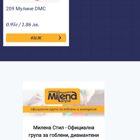
209 Мулине DMC
0.95
/ 1.86 лв.
€
виж
Милена Стил - Официална
група за гоблени, диамантени