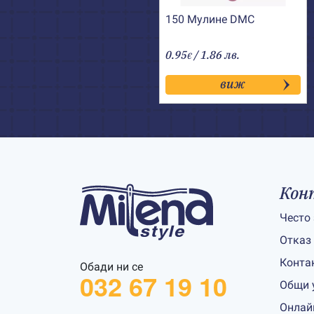
150 Мулине DMC
0.95
/ 1.86 лв.
€
виж
Кон
Често
Отказ
Конта
Обади ни се
032 67 19 10
Общи 
Онлай