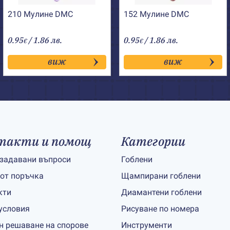
210 Мулине DMC
152 Мулине DMC
0.95
/ 1.86 лв.
0.95
/ 1.86 лв.
€
€
виж
виж
такти и помощ
Категории
 задавани въпроси
Гоблени
 от поръчка
Щампирани гоблени
кти
Диамантени гоблени
условия
Рисуване по номера
н решаване на спорове
Инструменти