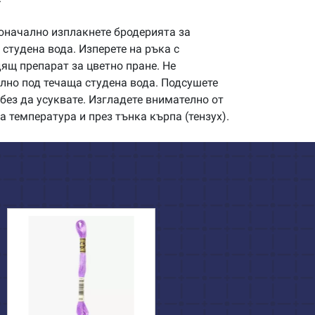
начално изплакнете бродерията за
студена вода. Изперете на ръка с
щ препарат за цветно пране. Не
илно под течаща студена вода. Подсушете
без да усуквате. Изгладете внимателно от
а температура и през тънка кърпа (тензух).