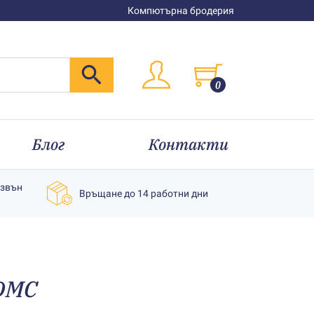
Компютърна бродерия
0
Блог
Контакти
извън
Връщане до 14 работни дни
DMC