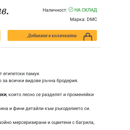
лв.
Наличност:
НА СКЛАД
Марка:
DMC
Добавяне в количката
 египетски памук
 за всички видове ръчна бродерия.
шки
, които лесно се разделят и променяйки
ина и фини детайли към ръкоделието си.
ойно мерсеризирани и оцветени с багрила,
.