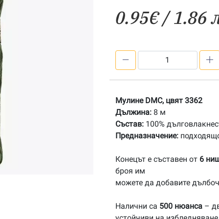
0.95
€
/ 1.86 
количество
за
3362
Мулине
Мулине DMC, цвят 3362
DMC
Дължина:
8 м
Състав:
100% дълговлакнест
Предназначение:
подходящо
Конецът е съставен от
6 ни
броя им
можете да добавите дълбоч
Налични са
500 нюанса
– дв
устойчиви на избледняване