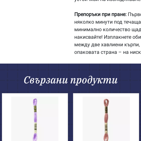
Препоръки при пране:
Първо
няколко минути под течаща 
минимално количество щадя
накисвайте! Изплакнете об
между две хавлиени кърпи, 
опаковата страна – на ниск
Свързани продукти