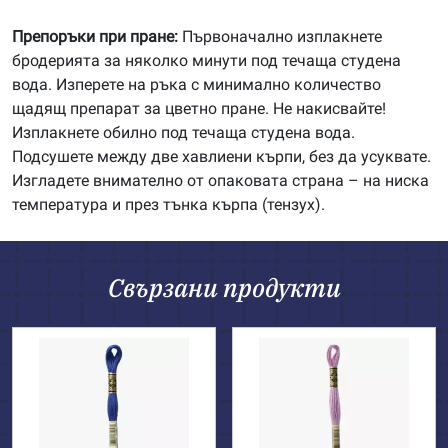
Препоръки при пране:
Първоначално изплакнете
бродерията за няколко минути под течаща студена
вода. Изперете на ръка с минимално количество
щадящ препарат за цветно пране. Не накисвайте!
Изплакнете обилно под течаща студена вода.
Подсушете между две хавлиени кърпи, без да усуквате.
Изгладете внимателно от опаковата страна – на ниска
температура и през тънка кърпа (тензух).
Свързани продукти