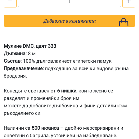
количество
за
333
Добавяне в количката
Мулине
DMC
Мулине DMC, цвят 333
Дължина:
8 м
Състав:
100% дълговлакнест египетски памук
Предназначение:
подходящо за всички видове ръчна
бродерия.
Конецът е съставен от
6 нишки
, които лесно се
разделят и променяйки броя им
можете да добавите дълбочина и фини детайли към
ръкоделието си.
Налични са
500 нюанса
– двойно мерсеризирани и
оцветени с багрила, устойчиви на избледняване.