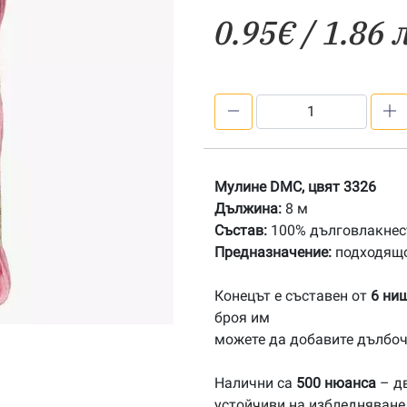
0.95
€
/ 1.86 
количество
за
3326
/776/
Мулине DMC, цвят 3326
Мулине
Дължина:
8 м
DMC
Състав:
100% дълговлакнест
Предназначение:
подходящо
Конецът е съставен от
6 ни
броя им
можете да добавите дълбоч
Налични са
500 нюанса
– дв
устойчиви на избледняване