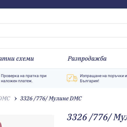
атни схеми
Разпродажба
Проверка на пратка при
Изпращане на поръчки 
наложен платеж.
България!
 DMC
3326 /776/ Мулине DMC
3326 /776/ М