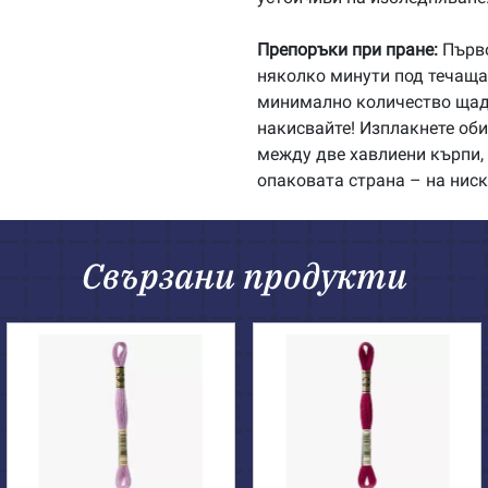
Препоръки при пране:
Първо
няколко минути под течаща 
минимално количество щадя
накисвайте! Изплакнете об
между две хавлиени кърпи, 
опаковата страна – на ниск
Свързани продукти