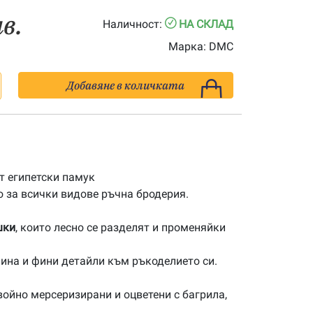
лв.
Наличност:
НА СКЛАД
Марка:
DMC
Добавяне в количката
 египетски памук
 за всички видове ръчна бродерия.
шки
, които лесно се разделят и променяйки
ина и фини детайли към ръкоделието си.
ойно мерсеризирани и оцветени с багрила,
.