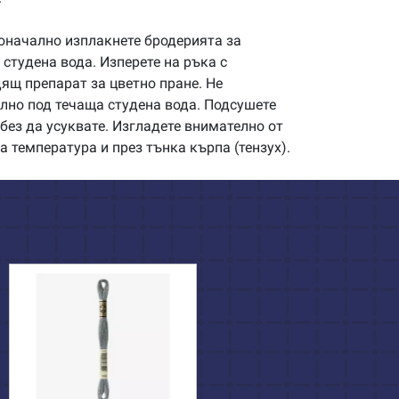
начално изплакнете бродерията за
студена вода. Изперете на ръка с
щ препарат за цветно пране. Не
илно под течаща студена вода. Подсушете
без да усуквате. Изгладете внимателно от
а температура и през тънка кърпа (тензух).