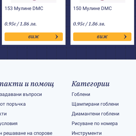
153 Мулине DMC
150 Мулине DMC
0.95
/ 1.86 лв.
0.95
/ 1.86 лв.
€
€
виж
виж
такти и помощ
Категории
 задавани въпроси
Гоблени
 от поръчка
Щампирани гоблени
кти
Диамантени гоблени
условия
Рисуване по номера
н решаване на спорове
Инструменти