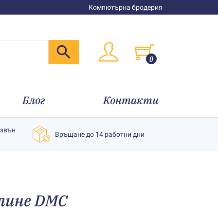
Компютърна бродерия
0
Блог
Контакти
извън
Връщане до 14 работни дни
улине DMC