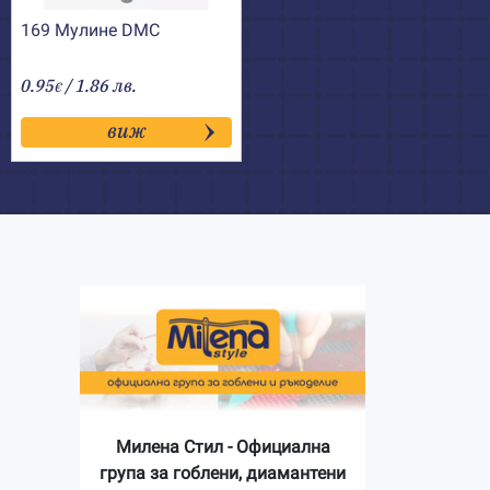
169 Мулине DMC
0.95
/ 1.86 лв.
€
виж
Милена Стил - Официална
група за гоблени, диамантени