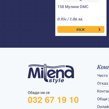
158 Мулине DMC
0.95
/ 1.86 лв.
€
виж
Кон
Често
Отказ
Конта
Обади ни се
032 67 19 10
Общи 
Онлай