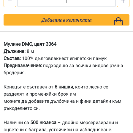
количество
за
3064
Добавяне в количката
Мулине
DMC
Мулине DMC, цвят 3064
Дължина:
8 м
Състав:
100% дълговлакнест египетски памук
Предназначение:
подходящо за всички видове ръчна
бродерия.
Конецът е съставен от
6 нишки
, които лесно се
разделят и променяйки броя им
можете да добавите дълбочина и фини детайли към
ръкоделието си.
Налични са
500 нюанса
– двойно мерсеризирани и
оцветени с багрила, устойчиви на избледняване.