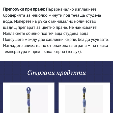
Препоръки при пране:
Първоначално изплакнете
бродерията за няколко минути под течаща студена
вода. Изперете на ръка с минимално количество
щадящ препарат за цветно пране. Не накисвайте!
Изплакнете обилно под течаща студена вода.
Подсушете между две хавлиени кърпи, без да усуквате.
Изгладете внимателно от опаковата страна – на ниска
температура и през тънка кърпа (тензух).
Свързани продукти