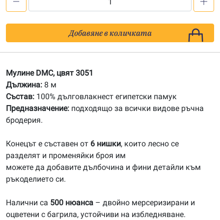
количество
за
3051
Добавяне в количката
Мулине
DMC
Мулине DMC, цвят 3051
Дължина:
8 м
Състав:
100% дълговлакнест египетски памук
Предназначение:
подходящо за всички видове ръчна
бродерия.
Конецът е съставен от
6 нишки
, които лесно се
разделят и променяйки броя им
можете да добавите дълбочина и фини детайли към
ръкоделието си.
Налични са
500 нюанса
– двойно мерсеризирани и
оцветени с багрила, устойчиви на избледняване.