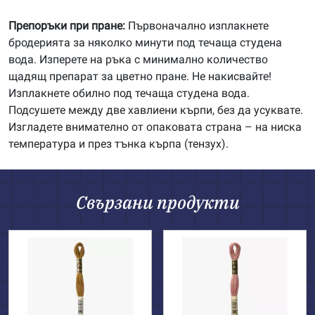
Препоръки при пране:
Първоначално изплакнете
бродерията за няколко минути под течаща студена
вода. Изперете на ръка с минимално количество
щадящ препарат за цветно пране. Не накисвайте!
Изплакнете обилно под течаща студена вода.
Подсушете между две хавлиени кърпи, без да усуквате.
Изгладете внимателно от опаковата страна – на ниска
температура и през тънка кърпа (тензух).
Свързани продукти