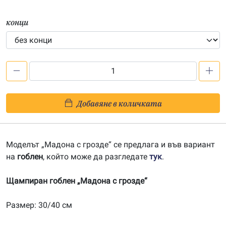
конци
количество
за
Мадона
Добавяне в количката
с
грозде
–
Моделът „Мадона с грозде“ се предлага и във вариант
щампа
на
гоблен
, който може да разгледате
тук
.
304027
Щампиран гоблен „Мадона с грозде“
Размер: 30/40 см