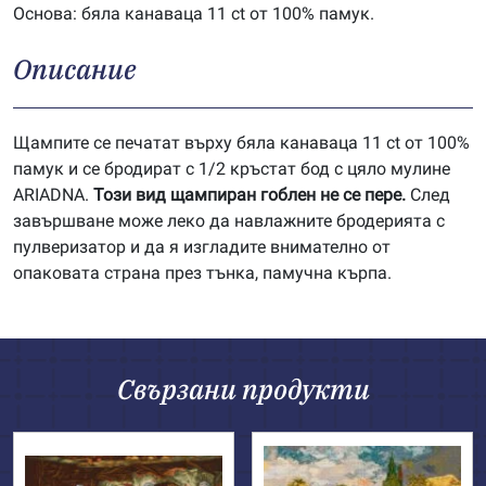
Основа: бяла канаваца 11 ct от 100% памук.
Описание
Щампите се печатат върху бяла канаваца 11 ct от 100%
памук и се бродират с 1/2 кръстат бод с цяло мулине
ARIADNA.
Този вид щампиран гоблен не се пере.
След
завършване може леко да навлажните бродерията с
пулверизатор и да я изгладите внимателно от
опаковата страна през тънка, памучна кърпа.
Свързани продукти