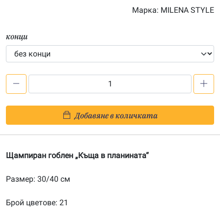
Марка:
MILENA STYLE
конци
количество
за
Къща
Добавяне в количката
в
планината
–
Щампиран гоблен „Къща в планината“
щампа
304009
Размер: 30/40 см
Брой цветове: 21