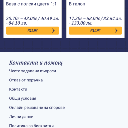
Ваза с полски цветя 1:1
В галоп
Price
Price
20.70
–
43.00
/ 40.49 лв.
17.20
–
68.00
/ 33.64 лв.
€
€
€
€
range:
range:
- 84.10 лв.
- 133.00 лв.
20.70€
17.20€
виж
виж
through
through
43.00€
68.00€
Контакти и помощ
Често задавани въпроси
Отказ от поръчка
Контакти
Общи условия
Онлайн решаване на спорове
Лични данни
Политика за бисквитки