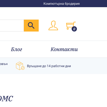
Компютърна бродерия
0
Блог
Контакти
извън
Връщане до 14 работни дни
DMC