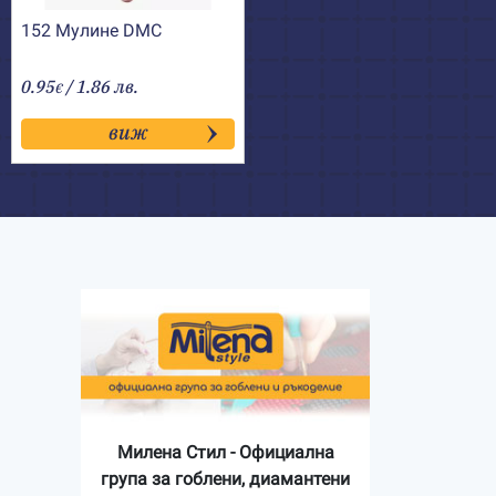
152 Мулине DMC
0.95
/ 1.86 лв.
€
виж
Милена Стил - Официална
група за гоблени, диамантени