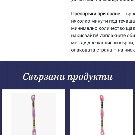
Препоръки при пране:
Първо
няколко минути под течаща 
минимално количество щадя
накисвайте! Изплакнете об
между две хавлиени кърпи, 
опаковата страна – на ниск
Свързани продукти