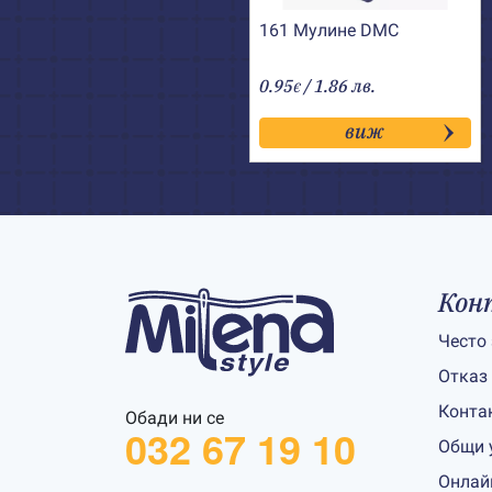
161 Мулине DMC
0.95
/ 1.86 лв.
€
виж
Кон
Често
Отказ
Конта
Обади ни се
032 67 19 10
Общи 
Онлай