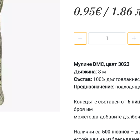
0.95
€
/ 1.86 
количество
за
3023
Мулине
Мулине DMC, цвят 3023
DMC
Дължина:
8 м
Състав:
100% дълговлакнест
Предназначение:
подходящо
Конецът е съставен от
6 ни
броя им
можете да добавите дълбоч
Налични са
500 нюанса
– дв
устойчиви на избледняване