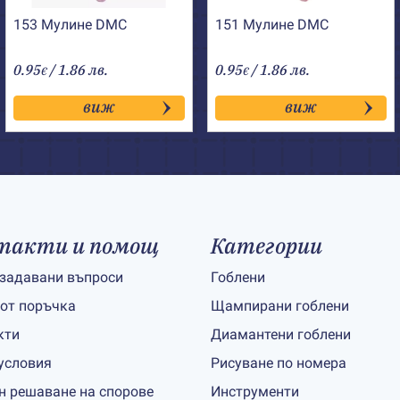
153 Мулине DMC
151 Мулине DMC
0.95
/ 1.86 лв.
0.95
/ 1.86 лв.
€
€
виж
виж
такти и помощ
Категории
 задавани въпроси
Гоблени
 от поръчка
Щампирани гоблени
кти
Диамантени гоблени
условия
Рисуване по номера
н решаване на спорове
Инструменти