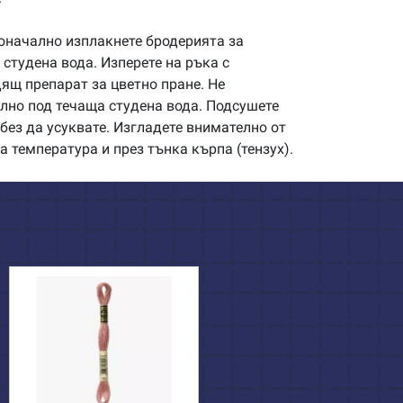
начално изплакнете бродерията за
студена вода. Изперете на ръка с
щ препарат за цветно пране. Не
илно под течаща студена вода. Подсушете
без да усуквате. Изгладете внимателно от
а температура и през тънка кърпа (тензух).