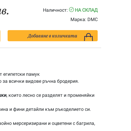
лв.
Наличност:
НА СКЛАД
Марка:
DMC
Добавяне в количката
 египетски памук
 за всички видове ръчна бродерия.
шки
, които лесно се разделят и променяйки
ина и фини детайли към ръкоделието си.
ойно мерсеризирани и оцветени с багрила,
.