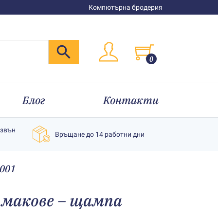
Компютърна бродерия
0
Блог
Контакти
извън
Връщане до 14 работни дни
4001
 макове – щампа