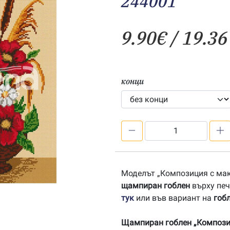
244001
9.90
€
/ 19.36
конци
количество
за
Композиция
с
Моделът „Композиция с мак
макове
щампиран гоблен
върху печ
–
тук
или във вариант на
гоб
щампа
244001
Щампиран гоблен „Компози