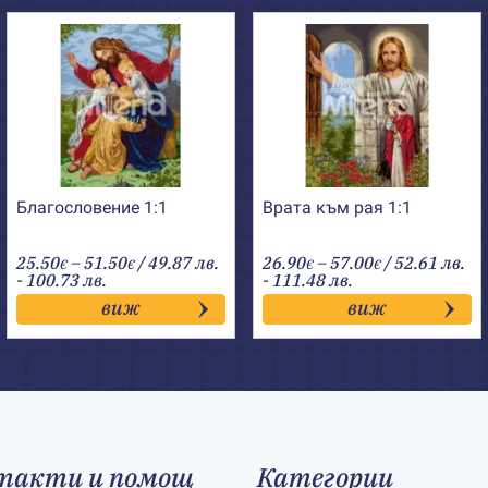
Благословение 1:1
Врата към рая 1:1
Price
Price
25.50
–
51.50
/ 49.87 лв.
26.90
–
57.00
/ 52.61 лв.
€
€
€
€
range:
range:
- 100.73 лв.
- 111.48 лв.
25.50€
26.90€
виж
виж
through
through
51.50€
57.00€
такти и помощ
Категории