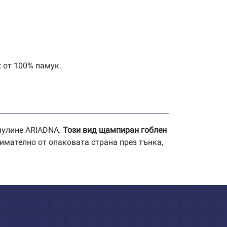
t от 100% памук.
 мулине ARIADNA.
Този вид щампиран гоблен
имателно от опаковата страна през тънка,