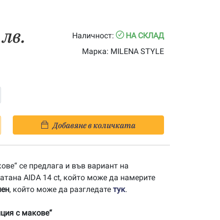
 лв.
Наличност:
НА СКЛАД
Марка:
MILENA STYLE
Добавяне в количката
ове“ се предлага и във вариант на
атана AIDA 14 ct, който може да намерите
лен
, който може да разгледате
тук
.
ция с макове“