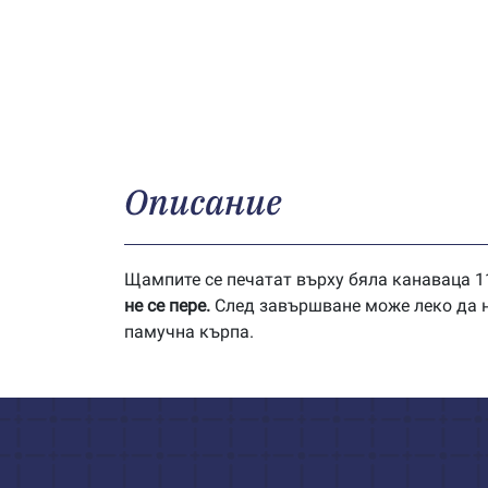
Описание
Щампите се печатат върху бяла канаваца 11
не се пере.
След завършване може леко да на
памучна кърпа.