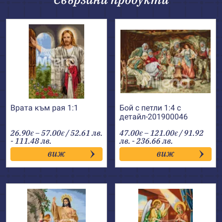
Врата към рая 1:1
Бой с петли 1:4 с
детайл-201900046
Price
Price
26.90
–
57.00
/ 52.61 лв.
47.00
–
121.00
/ 91.92
€
€
€
€
range:
range:
- 111.48 лв.
лв. - 236.66 лв.
26.90€
47.00€
виж
виж
through
through
57.00€
121.00€