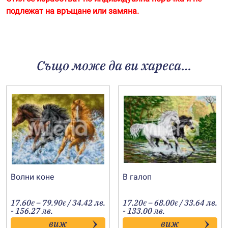
подлежат на връщане или замяна.
Също може да ви хареса…
Волни коне
В галоп
Price
Price
17.60
–
79.90
/ 34.42 лв.
17.20
–
68.00
/ 33.64 лв.
€
€
€
€
range:
range:
- 156.27 лв.
- 133.00 лв.
17.60€
17.20€
виж
виж
through
through