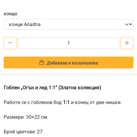
конци
количество
за
Огън
Добавяне в количката
и
лед
1:1-
Гоблен „Огън и лед 1:1“ (Златна колекция)
201900064
Работи се с гобленов бод
1:1
и конец от две нишки.
Размери: 30×22 см.
Брой цветове: 27