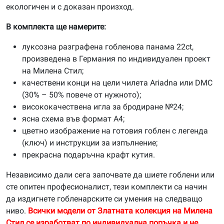
екологичен и с доказан произход.
В комплекта ще намерите:
луксозна разграфена гобленова панама 22ct,
произведена в Германия по индивидуален проект
на Милена Стил;
качествени конци на цели чилета Ariadna или DMC
(30% – 50% повече от нужното);
висококачествена игла за бродиране №24;
ясна схема във формат А4;
цветно изображение на готовия гоблен с легенда
(ключ) и инструкции за изпълнение;
прекрасна подаръчна крафт кутия.
Независимо дали сега започвате да шиете гоблени или
сте опитен професионалист, тези комплекти са начин
да издигнете гобленарските си умения на следващо
ниво.
Всички модели от Златната колекция на Милена
Стил се изработват по индивидуална поръчка и не