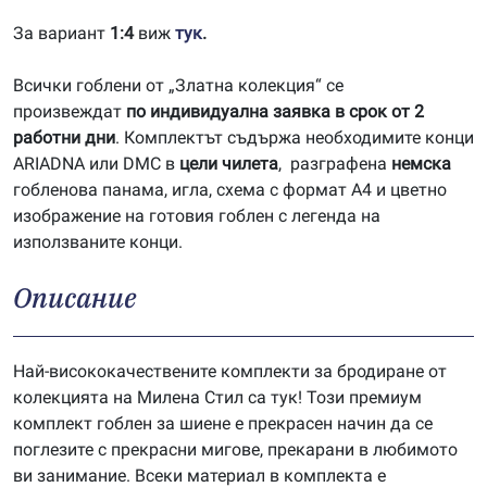
За вариант
1:4
виж
тук
.
Всички гоблени от „Златна колекция“ се
произвеждат
по индивидуална заявка в срок от 2
работни дни
. Комплектът съдържа необходимите конци
ARIADNA или DMC в
цели чилета
, разграфена
немска
гобленова панама, игла, схема с формат А4 и цветно
изображение на готовия гоблен с легенда на
използваните конци.
Описание
Най-висококачествените комплекти за бродиране от
колекцията на Милена Стил са тук! Този премиум
комплект гоблен за шиене е прекрасен начин да се
поглезите с прекрасни мигове, прекарани в любимото
ви занимание. Всеки материал в комплекта е