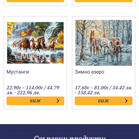
79.90€
68.00€
Мустанги
Зимно езеро
Price
Price
22.90
–
114.00
/ 44.79
17.60
–
81.00
/ 34.42 лв.
€
€
€
€
range:
range:
лв. - 222.96 лв.
- 158.42 лв.
22.90€
17.60€
виж
виж
through
through
114.00€
81.00€
Свързани продукти