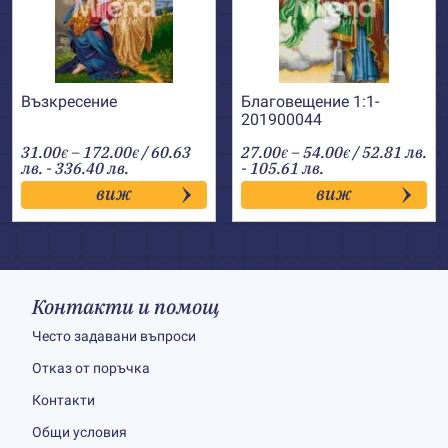
Възкресение
Благовещение 1:1-
201900044
Price
Price
31.00
–
172.00
/ 60.63
27.00
–
54.00
/ 52.81 лв.
€
€
€
€
range:
range:
лв. - 336.40 лв.
- 105.61 лв.
31.00€
27.00€
виж
виж
through
through
172.00€
54.00€
Контакти и помощ
Често задавани въпроси
Отказ от поръчка
Контакти
Общи условия