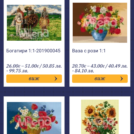
Богатири 1:1-201900045
Ваза с рози 1:1
Price
Price
26.00
–
51.00
/ 50.85 лв.
20.70
–
43.00
/ 40.49 лв.
€
€
€
€
range:
range:
- 99.75 лв.
- 84.10 лв.
26.00€
20.70€
виж
виж
through
through
51.00€
43.00€