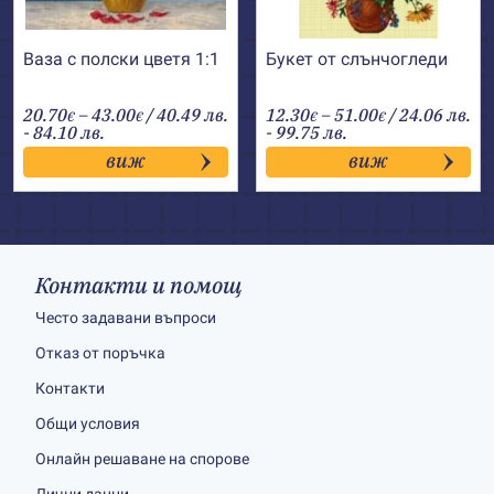
Ваза с полски цветя 1:1
Букет от слънчогледи
Price
Price
20.70
–
43.00
/ 40.49 лв.
12.30
–
51.00
/ 24.06 лв.
€
€
€
€
range:
range:
- 84.10 лв.
- 99.75 лв.
20.70€
12.30€
виж
виж
through
through
43.00€
51.00€
Контакти и помощ
Често задавани въпроси
Отказ от поръчка
Контакти
Общи условия
Онлайн решаване на спорове