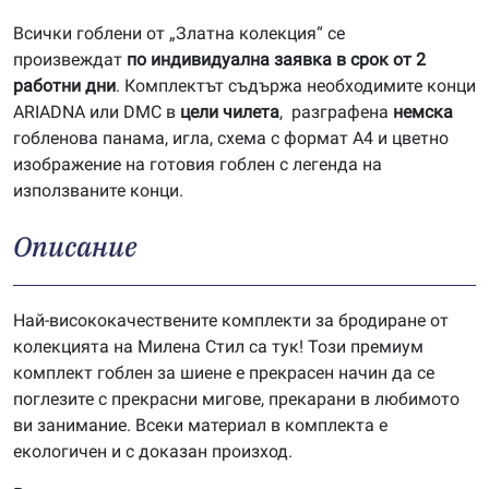
Всички гоблени от „Златна колекция“ се
произвеждат
по индивидуална заявка в срок от 2
работни дни
. Комплектът съдържа необходимите конци
ARIADNA или DMC в
цели чилета
, разграфена
немска
гобленова панама, игла, схема с формат А4 и цветно
изображение на готовия гоблен с легенда на
използваните конци.
Описание
Най-висококачествените комплекти за бродиране от
колекцията на Милена Стил са тук! Този премиум
комплект гоблен за шиене е прекрасен начин да се
поглезите с прекрасни мигове, прекарани в любимото
ви занимание. Всеки материал в комплекта е
екологичен и с доказан произход.