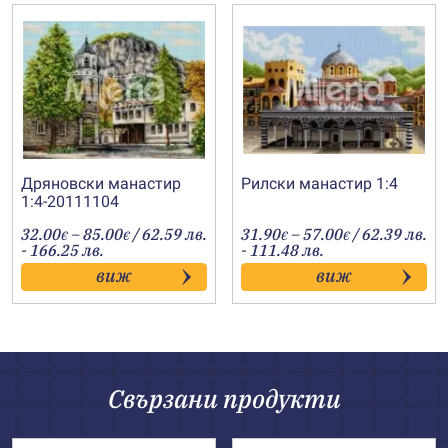
Дряновски манастир
Рилски манастир 1:4
1:4-20111104
Price
Price
32.00
–
85.00
/ 62.59 лв.
31.90
–
57.00
/ 62.39 лв.
€
€
€
€
range:
range:
- 166.25 лв.
- 111.48 лв.
32.00€
31.90€
виж
виж
through
through
85.00€
57.00€
Свързани продукти