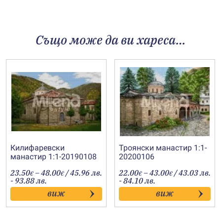
Също може да ви хареса…
Килифаревски
Троянски манастир 1:1-
манастир 1:1-20190108
20200106
Price
Price
23.50
–
48.00
/ 45.96 лв.
22.00
–
43.00
/ 43.03 лв.
€
€
€
€
range:
range:
- 93.88 лв.
- 84.10 лв.
23.50€
22.00€
виж
виж
through
through
48.00€
43.00€