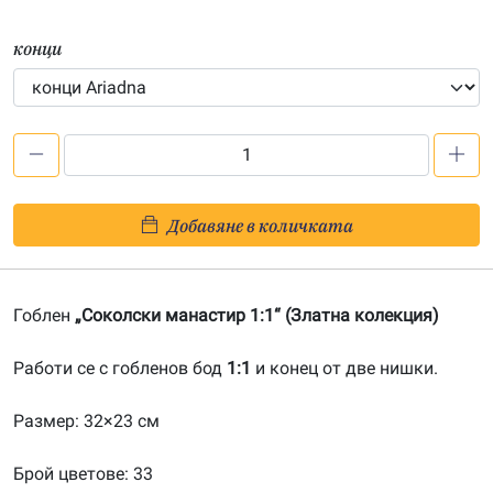
конци
количество
за
Соколски
Добавяне в количката
манастир
1:1-
20110104
Гоблен
„Соколски манастир 1:1“ (Златна колекция)
Работи се с гобленов бод
1:1
и конец от две нишки.
Размер: 32×23 см
Брой цветове: 33