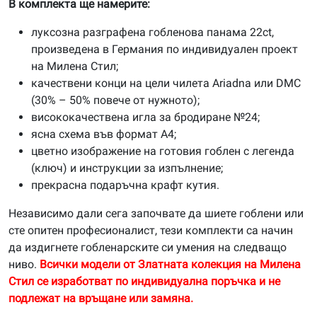
В комплекта ще намерите:
луксозна разграфена гобленова панама 22ct,
произведена в Германия по индивидуален проект
на Милена Стил;
качествени конци на цели чилета Ariadna или DMC
(30% – 50% повече от нужното);
висококачествена игла за бродиране №24;
ясна схема във формат А4;
цветно изображение на готовия гоблен с легенда
(ключ) и инструкции за изпълнение;
прекрасна подаръчна крафт кутия.
Независимо дали сега започвате да шиете гоблени или
сте опитен професионалист, тези комплекти са начин
да издигнете гобленарските си умения на следващо
ниво.
Всички модели от Златната колекция на Милена
Стил се изработват по индивидуална поръчка и не
подлежат на връщане или замяна.