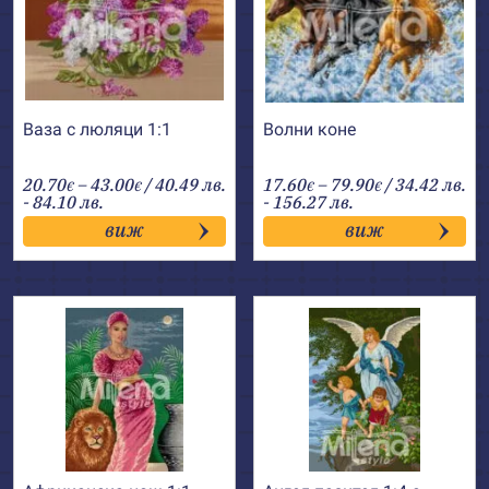
Ваза с люляци 1:1
Волни коне
Price
Price
20.70
–
43.00
/ 40.49 лв.
17.60
–
79.90
/ 34.42 лв.
€
€
€
€
range:
range:
- 84.10 лв.
- 156.27 лв.
20.70€
17.60€
виж
виж
through
through
43.00€
79.90€