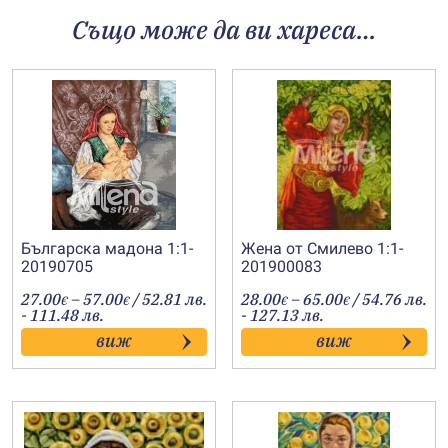
Също може да ви хареса…
Българска мадона 1:1-
Жена от Смилево 1:1-
20190705
201900083
Price
Price
27.00
–
57.00
/ 52.81 лв.
28.00
–
65.00
/ 54.76 лв.
€
€
€
€
range:
range:
- 111.48 лв.
- 127.13 лв.
27.00€
28.00€
виж
виж
through
through
57.00€
65.00€