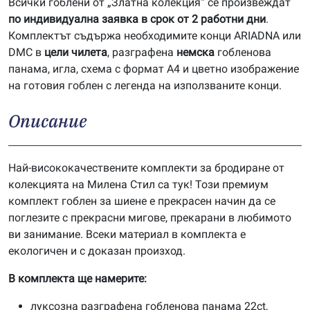
Всички гоблени от „Златна колекция“ се произвеждат
по индивидуална заявка в срок от 2 работни дни
.
Комплектът съдържа необходимите конци ARIADNA или
DMC в
цели чилета
, разграфена
немска
гобленова
панама, игла, схема с формат А4 и цветно изображение
на готовия гоблен с легенда на използваните конци.
Описание
Най-висококачествените комплекти за бродиране от
колекцията на Милена Стил са тук! Този премиум
комплект гоблен за шиене е прекрасен начин да се
поглезите с прекрасни мигове, прекарани в любимото
ви занимание. Всеки материал в комплекта е
екологичен и с доказан произход.
В комплекта ще намерите:
луксозна разграфена гобленова панама 22ct,