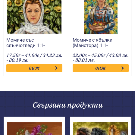
Момиче със
Момиче с ябълки
слънчогледи 1:1-
(Майстора) 1:1-
20110207
202200234
Price
Price
17.50
–
41.00
/ 34.23 лв.
22.00
–
45.00
/ 43.03 лв.
€
€
€
€
range:
range:
- 80.19 лв.
- 88.01 лв.
17.50€
22.00€
виж
виж
through
through
41.00€
45.00€
Свързани продукти