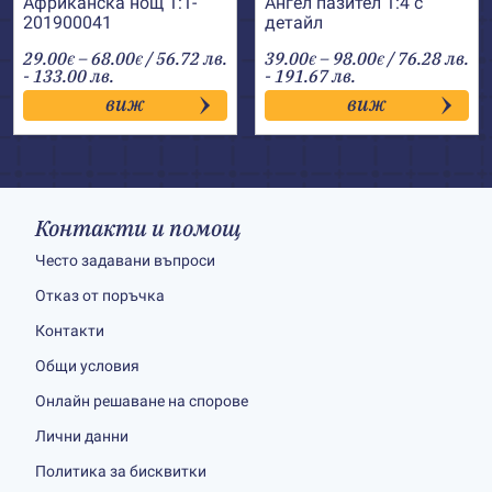
Африканска нощ 1:1-
Ангел пазител 1:4 с
201900041
детайл
Price
Price
29.00
–
68.00
/ 56.72 лв.
39.00
–
98.00
/ 76.28 лв.
€
€
€
€
range:
range:
- 133.00 лв.
- 191.67 лв.
29.00€
39.00€
виж
виж
through
through
68.00€
98.00€
Контакти и помощ
Често задавани въпроси
Отказ от поръчка
Контакти
Общи условия
Онлайн решаване на спорове
Лични данни
Политика за бисквитки