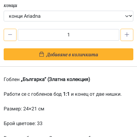
конци
количество
за
Българка
Добавяне в количката
1:1-
20070905
Гоблен
„Българка“ (Златна колекция)
Работи се с гобленов бод
1:1
и конец от две нишки.
Размер: 24×21 см
Брой цветове: 33