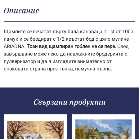
Описание
Щампите се печатат върху бяла канаваца 11 ct от 100%
памук и се бродират с 1/2 кръстат бод с цяло мулине
ARIADNA.
Този вид щампиран гоблен не се пере.
След
завършване може леко да навлажните бродерията с
пулверизатор и да я изгладите внимателно от
опаковата страна през тънка, памучна кърпа.
Свързани продукти