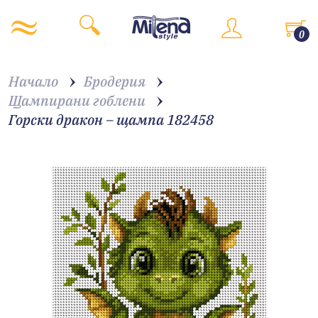
0
Начало
Бродерия
Щампирани гоблени
Горски дракон – щампа 182458