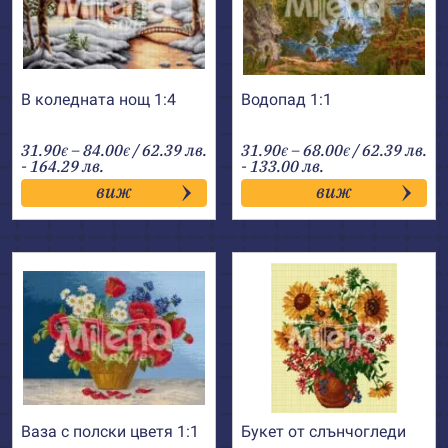
В коледната нощ 1:4
Водопад 1:1
Price
Price
31.90
–
84.00
/ 62.39 лв.
31.90
–
68.00
/ 62.39 лв.
€
€
€
€
range:
range:
- 164.29 лв.
- 133.00 лв.
31.90€
31.90€
виж
виж
through
through
84.00€
68.00€
Ваза с полски цветя 1:1
Букет от слънчогледи