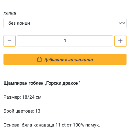
конци
количество
за
Горски
Добавяне в количката
дракон
–
щампа
Щампиран гоблен „Горски дракон“
182458
Размер: 18/24 см
Брой цветове: 13
Основа: бяла канаваца 11 ct от 100% памук.