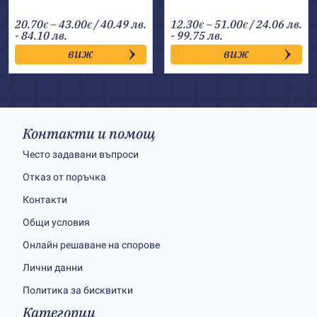
Price
Price
20.70
–
43.00
/ 40.49 лв.
12.30
–
51.00
/ 24.06 лв.
€
€
€
€
range:
range:
- 84.10 лв.
- 99.75 лв.
20.70€
12.30€
виж
виж
through
through
43.00€
51.00€
Контакти и помощ
Често задавани въпроси
Отказ от поръчка
Контакти
Общи условия
Онлайн решаване на спорове
Лични данни
Политика за бисквитки
Категории