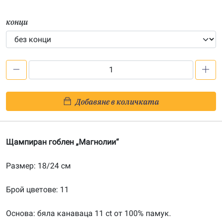
конци
количество
за
Магнолии
Добавяне в количката
–
щампа
182416
Щампиран гоблен „Магнолии“
Размер: 18/24 см
Брой цветове: 11
Основа: бяла канаваца 11 ct от 100% памук.