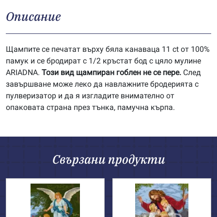
Описание
Щампите се печатат върху бяла канаваца 11 ct от 100%
памук и се бродират с 1/2 кръстат бод с цяло мулине
ARIADNA.
Този вид щампиран гоблен не се пере.
След
завършване може леко да навлажните бродерията с
пулверизатор и да я изгладите внимателно от
опаковата страна през тънка, памучна кърпа.
Свързани продукти