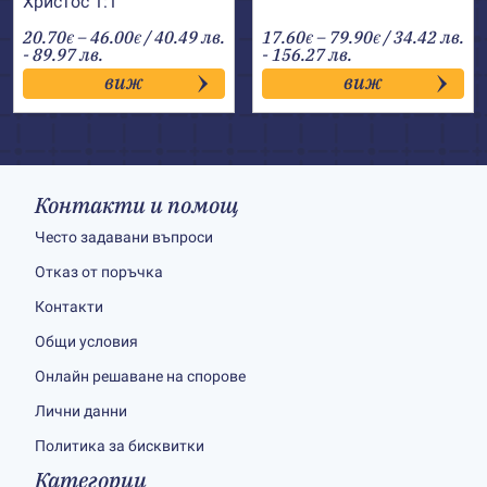
Христос 1:1
Price
Price
20.70
–
46.00
/ 40.49 лв.
17.60
–
79.90
/ 34.42 лв.
€
€
€
€
range:
range:
- 89.97 лв.
- 156.27 лв.
20.70€
17.60€
виж
виж
through
through
46.00€
79.90€
Контакти и помощ
Често задавани въпроси
Отказ от поръчка
Контакти
Общи условия
Онлайн решаване на спорове
Лични данни
Политика за бисквитки
Категории