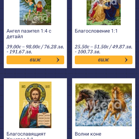
Ангел пазител 1:4 с
Благословение 1:1
детайл
Price
Price
39.00
–
98.00
/ 76.28 лв.
25.50
–
51.50
/ 49.87 лв.
€
€
€
€
range:
range:
- 191.67 лв.
- 100.73 лв.
39.00€
25.50€
виж
виж
through
through
98.00€
51.50€
Благославящият
Волни коне