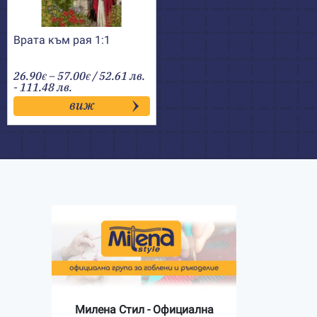
Врата към рая 1:1
Price
26.90
–
57.00
/ 52.61 лв.
€
€
range:
- 111.48 лв.
26.90€
виж
through
57.00€
Милена Стил - Официална