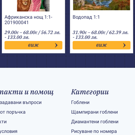
Африканска нощ 1:1-
Водопад 1:1
201900041
Price
Price
29.00
–
68.00
/ 56.72 лв.
31.90
–
68.00
/ 62.39 лв.
€
€
€
€
range:
range:
- 133.00 лв.
- 133.00 лв.
29.00€
31.90€
виж
виж
through
through
68.00€
68.00€
такти и помощ
Категории
 задавани въпроси
Гоблени
 от поръчка
Щампирани гоблени
кти
Диамантени гоблени
условия
Рисуване по номера