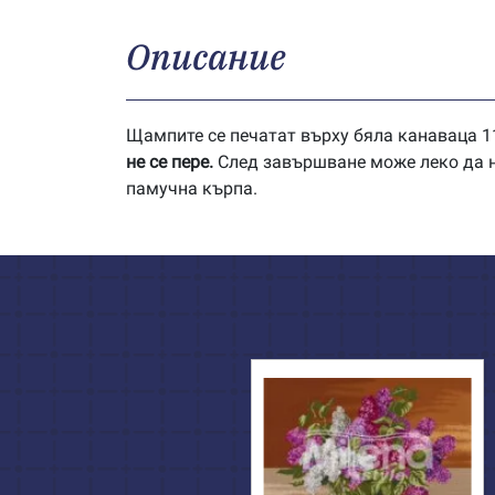
Описание
Щампите се печатат върху бяла канаваца 11
не се пере.
След завършване може леко да на
памучна кърпа.