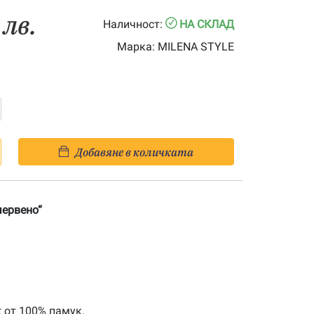
 лв.
Наличност:
НА СКЛАД
Марка:
MILENA STYLE
Добавяне в количката
червено“
t от 100% памук.