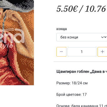
5.50
€
/ 10.76
конци
количество
за
Дама
в
Щампиран гоблен „Дама в 
червено
–
Размер: 18/24 см
щампа
182408
Брой цветове: 17
Основа: бяла канаваца 11 c