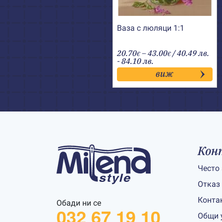
Ваза с люляци 1:1
Price
20.70
–
43.00
/ 40.49 лв.
€
€
range:
- 84.10 лв.
20.70€
виж
through
43.00€
Кон
Често
Отказ
Конта
Обади ни се
032 67 19 10
Общи 