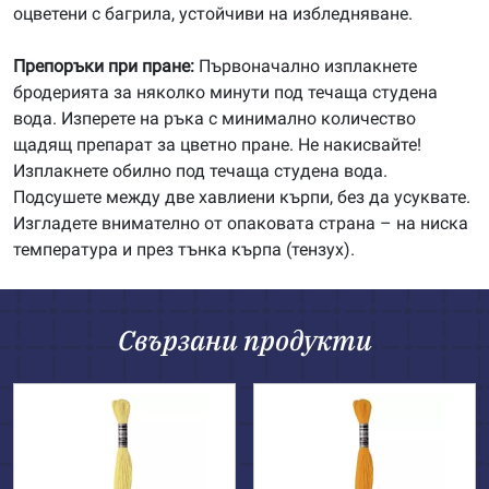
оцветени с багрила, устойчиви на избледняване.
Препоръки при пране:
Първоначално изплакнете
бродерията за няколко минути под течаща студена
вода. Изперете на ръка с минимално количество
щадящ препарат за цветно пране. Не накисвайте!
Изплакнете обилно под течаща студена вода.
Подсушете между две хавлиени кърпи, без да усуквате.
Изгладете внимателно от опаковата страна – на ниска
температура и през тънка кърпа (тензух).
Свързани продукти