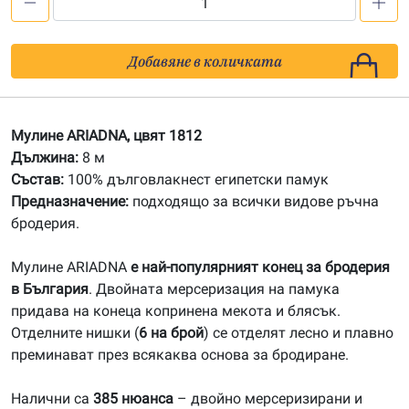
количество
за
1812
Добавяне в количката
Мулине
АRIADNA
Мулине ARIADNA, цвят 1812
Дължина:
8 м
Състав:
100% дълговлакнест египетски памук
Предназначение:
подходящо за всички видове ръчна
бродерия.
Мулине ARIADNA
е най-популярният конец за бродерия
в България
. Двойната мерсеризация на памука
придава на конеца копринена мекота и блясък.
Отделните нишки (
6 на брой
) се отделят лесно и плавно
преминават през всякаква основа за бродиране.
Налични са
385 нюанса
– двойно мерсеризирани и