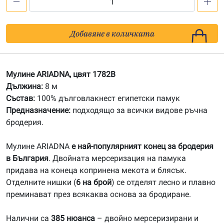
количество
за
1782B
Добавяне в количката
Мулине
АRIADNA
Мулине ARIADNA, цвят 1782B
Дължина:
8 м
Състав:
100% дълговлакнест египетски памук
Предназначение:
подходящо за всички видове ръчна
бродерия.
Мулине ARIADNA
е най-популярният конец за бродерия
в България
. Двойната мерсеризация на памука
придава на конеца копринена мекота и блясък.
Отделните нишки (
6 на брой
) се отделят лесно и плавно
преминават през всякаква основа за бродиране.
Налични са
385 нюанса
– двойно мерсеризирани и