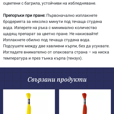
оцветени с багрила, устойчиви на избледняване.
Препоръки при пране:
Първоначално изплакнете
бродерията за няколко минути под течаща студена
вода. Изперете на ръка с минимално количество
щадящ препарат за цветно пране. Не накисвайте!
Изплакнете обилно под течаща студена вода.
Подсушете между две хавлиени кърпи, без да усуквате.
Изгладете внимателно от опаковата страна – на ниска
температура и през тънка кърпа (тензух).
Свързани продукти