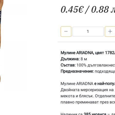
0.45
€
/ 0.88 
количество
за
1782A
Мулине
Мулине ARIADNA, цвят 1782
АRIADNA
Дължина:
8 м
Състав:
100% дълговлакнест
Предназначение:
подходящо
Мулине ARIADNA
е най-поп
Двойната мерсеризация на 
мекота и блясък. Отделните
плавно преминават през вс
Налични са
385 нюанса
– дв