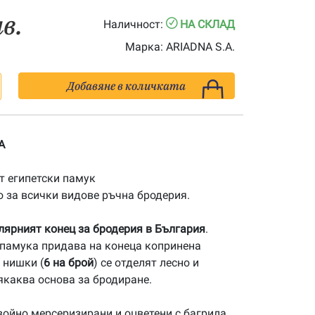
лв.
Наличност:
НА СКЛАД
Марка:
ARIADNA S.A.
Добавяне в количката
A
 египетски памук
 за всички видове ръчна бродерия.
улярният конец за бродерия в България
.
памука придава на конеца копринена
 нишки (
6 на брой
) се отделят лесно и
якаква основа за бродиране.
ойно мерсеризирани и оцветени с багрила,