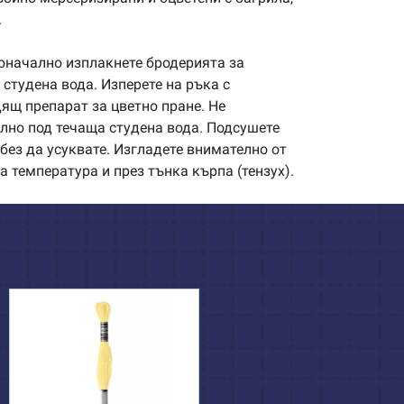
.
начално изплакнете бродерията за
студена вода. Изперете на ръка с
щ препарат за цветно пране. Не
илно под течаща студена вода. Подсушете
без да усуквате. Изгладете внимателно от
а температура и през тънка кърпа (тензух).