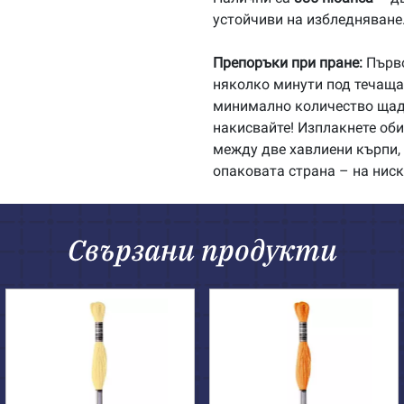
устойчиви на избледняване
Препоръки при пране:
Първо
няколко минути под течаща 
минимално количество щадя
накисвайте! Изплакнете об
между две хавлиени кърпи, 
опаковата страна – на ниск
Свързани продукти