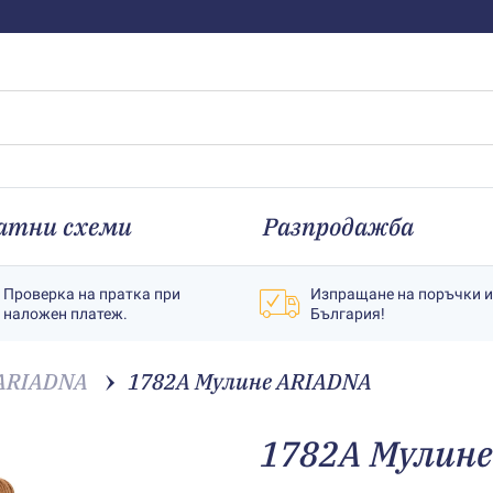
атни схеми
Разпродажба
Проверка на пратка при
Изпращане на поръчки 
наложен платеж.
България!
ARIADNA
1782A Мулине АRIADNA
1782A Мулин