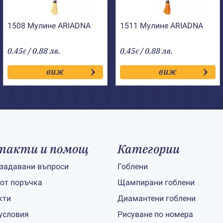
1508 Мулине АRIADNA
1511 Мулине АRIADNA
0.45
/ 0.88 лв.
0.45
/ 0.88 лв.
€
€
виж
виж
такти и помощ
Категории
 задавани въпроси
Гоблени
 от поръчка
Щампирани гоблени
кти
Диамантени гоблени
условия
Рисуване по номера