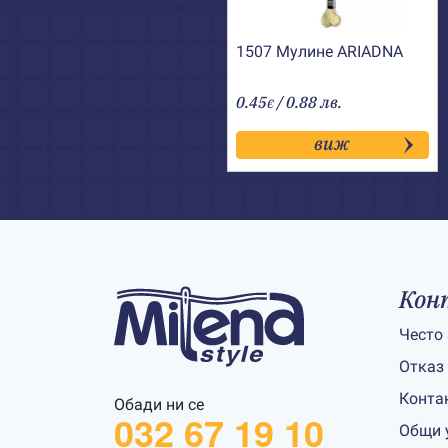
1507 Мулине АRIADNA
0.45
/ 0.88 лв.
€
виж
Кон
Често
Отказ
Конта
Обади ни се
032 67 19 10
Общи 