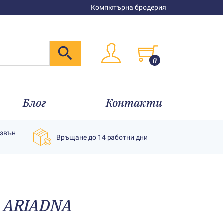
Компютърна бродерия
0
Блог
Контакти
извън
Връщане до 14 работни дни
е АRIADNA