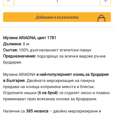
количество
за
1781
Добавяне в количката
Мулине
АRIADNA
Мулине ARIADNA, цвят 1781
Дължина:
8 м
Състав:
100% дълговлакнест египетски памук
Предназначение:
подходящо за всички видове ръчна
бродерия.
Мулине ARIADNA
е най-популярният конец за бродерия
в България
. Двойната мерсеризация на памука
придава на конеца копринена мекота и блясък.
Отделните нишки (
6 на брой
) се отделят лесно и плавно
преминават през всякаква основа за бродиране.
Налични са
385 нюанса
– двойно мерсеризирани и