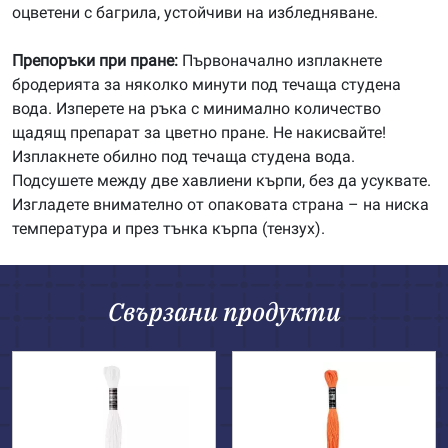
оцветени с багрила, устойчиви на избледняване.
Препоръки при пране:
Първоначално изплакнете
бродерията за няколко минути под течаща студена
вода. Изперете на ръка с минимално количество
щадящ препарат за цветно пране. Не накисвайте!
Изплакнете обилно под течаща студена вода.
Подсушете между две хавлиени кърпи, без да усуквате.
Изгладете внимателно от опаковата страна – на ниска
температура и през тънка кърпа (тензух).
Свързани продукти