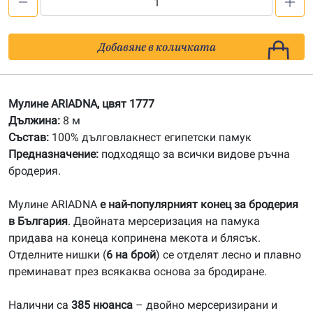
количество
за
1777
Добавяне в количката
Мулине
АRIADNA
Мулине ARIADNA, цвят 1777
Дължина:
8 м
Състав:
100% дълговлакнест египетски памук
Предназначение:
подходящо за всички видове ръчна
бродерия.
Мулине ARIADNA
е най-популярният конец за бродерия
в България
. Двойната мерсеризация на памука
придава на конеца копринена мекота и блясък.
Отделните нишки (
6 на брой
) се отделят лесно и плавно
преминават през всякаква основа за бродиране.
Налични са
385 нюанса
– двойно мерсеризирани и