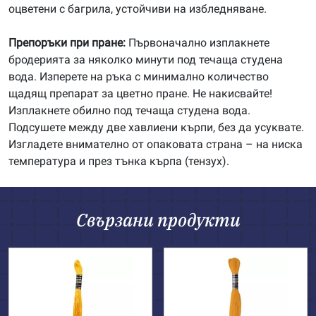
оцветени с багрила, устойчиви на избледняване.
Препоръки при пране:
Първоначално изплакнете
бродерията за няколко минути под течаща студена
вода. Изперете на ръка с минимално количество
щадящ препарат за цветно пране. Не накисвайте!
Изплакнете обилно под течаща студена вода.
Подсушете между две хавлиени кърпи, без да усуквате.
Изгладете внимателно от опаковата страна – на ниска
температура и през тънка кърпа (тензух).
Свързани продукти