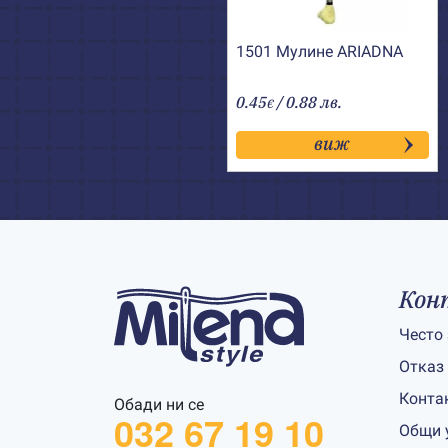
1501 Мулине АRIADNA
0.45
/ 0.88 лв.
€
виж
Кон
Често
Отказ
Конта
Обади ни се
032 67 19 10
Общи 