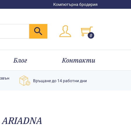
Компютърна бродерия
0
Блог
Контакти
извън
Връщане до 14 работни дни
е АRIADNA