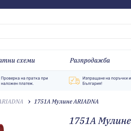
атни схеми
Разпродажба
Проверка на пратка при
Изпращане на поръчки 
наложен платеж.
България!
ARIADNA
1751A Мулине АRIADNA
1751A Мулин