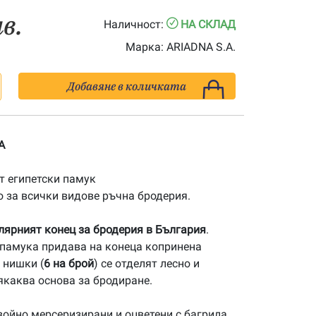
лв.
Наличност:
НА СКЛАД
Марка:
ARIADNA S.A.
Добавяне в количката
A
 египетски памук
 за всички видове ръчна бродерия.
улярният конец за бродерия в България
.
памука придава на конеца копринена
 нишки (
6 на брой
) се отделят лесно и
якаква основа за бродиране.
ойно мерсеризирани и оцветени с багрила,