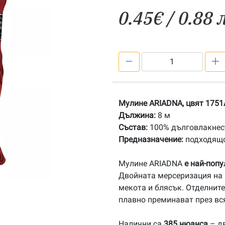
0.45
€
/ 0.88 
количество
за
1751A
Мулине
Мулине ARIADNA, цвят 1751
АRIADNA
Дължина:
8 м
Състав:
100% дълговлакнест
Предназначение:
подходящо
Мулине ARIADNA
е най-поп
Двойната мерсеризация на 
мекота и блясък. Отделните
плавно преминават през вс
Налични са
385 нюанса
– дв