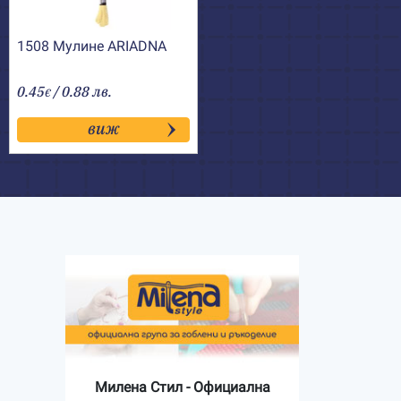
1508 Мулине АRIADNA
0.45
/ 0.88 лв.
€
виж
Милена Стил - Официална