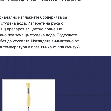
.
начално изплакнете бродерията за
студена вода. Изперете на ръка с
щ препарат за цветно пране. Не
илно под течаща студена вода. Подсушете
без да усуквате. Изгладете внимателно от
а температура и през тънка кърпа (тензух).