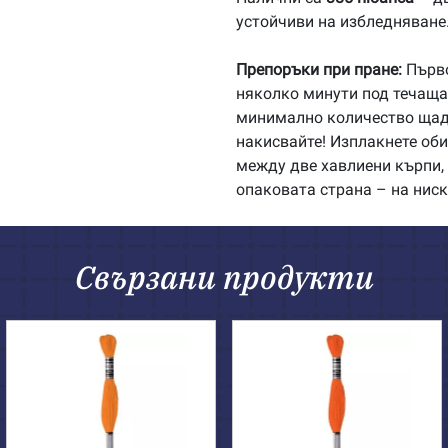
устойчиви на избледняване
Препоръки при пране:
Първо
няколко минути под течаща 
минимално количество щадя
накисвайте! Изплакнете об
между две хавлиени кърпи, 
опаковата страна – на ниск
Свързани продукти