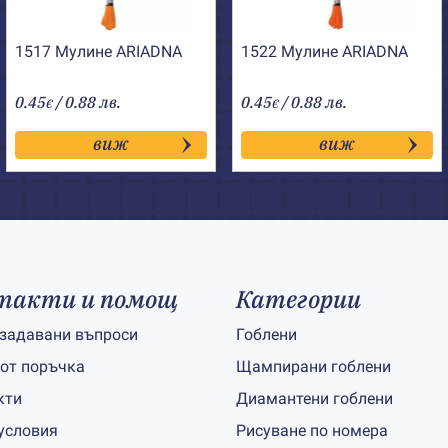
1517 Мулине АRIADNA
1522 Мулине АRIADNA
0.45
/ 0.88 лв.
0.45
/ 0.88 лв.
€
€
виж
виж
такти и помощ
Категории
 задавани въпроси
Гоблени
 от поръчка
Щампирани гоблени
кти
Диамантени гоблени
условия
Рисуване по номера