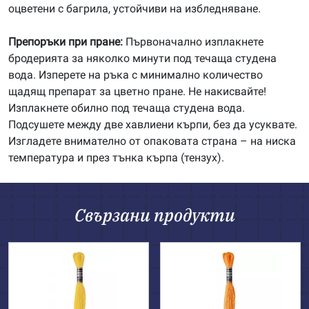
оцветени с багрила, устойчиви на избледняване.
Препоръки при пране:
Първоначално изплакнете
бродерията за няколко минути под течаща студена
вода. Изперете на ръка с минимално количество
щадящ препарат за цветно пране. Не накисвайте!
Изплакнете обилно под течаща студена вода.
Подсушете между две хавлиени кърпи, без да усуквате.
Изгладете внимателно от опаковата страна – на ниска
температура и през тънка кърпа (тензух).
Свързани продукти