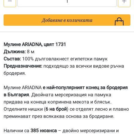
количество
за
1731
Добавяне в количката
Мулине
АRIADNA
Мулине ARIADNA, цвят 1731
Дължина:
8 м
Състав:
100% дълговлакнест египетски памук
Предназначение:
подходящо за всички видове ръчна
бродерия.
Мулине ARIADNA
е най-популярният конец за бродерия
в България
. Двойната мерсеризация на памука
придава на конеца копринена мекота и блясък.
Отделните нишки (
6 на брой
) се отделят лесно и плавно
преминават през всякаква основа за бродиране.
Налични са
385 нюанса
– двойно мерсеризирани и