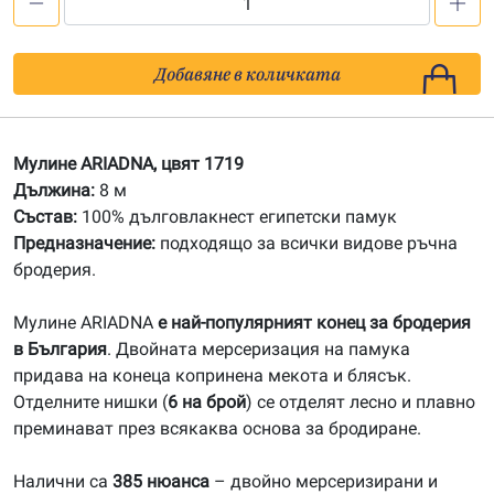
количество
за
1719
Добавяне в количката
Мулине
ARIADNA
Мулине ARIADNA, цвят 1719
Дължина:
8 м
Състав:
100% дълговлакнест египетски памук
Предназначение:
подходящо за всички видове ръчна
бродерия.
Мулине ARIADNA
е най-популярният конец за бродерия
в България
. Двойната мерсеризация на памука
придава на конеца копринена мекота и блясък.
Отделните нишки (
6 на брой
) се отделят лесно и плавно
преминават през всякаква основа за бродиране.
Налични са
385 нюанса
– двойно мерсеризирани и