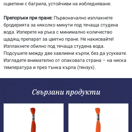
оцветени с багрила, устойчиви на избледняване.
Препоръки при пране:
Първоначално изплакнете
бродерията за няколко минути под течаща студена
вода. Изперете на ръка с минимално количество
щадящ препарат за цветно пране. Не накисвайте!
Изплакнете обилно под течаща студена вода.
Подсушете между две хавлиени кърпи, без да усуквате.
Изгладете внимателно от опаковата страна – на ниска
температура и през тънка кърпа (тензух).
Свързани продукти