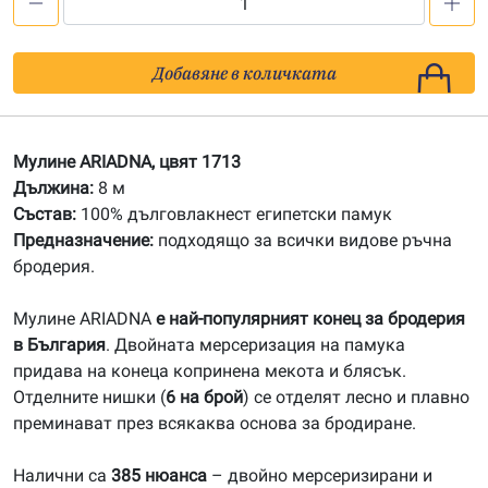
количество
за
1713
Добавяне в количката
Мулине
ARIADNA
Мулине ARIADNA, цвят 1713
Дължина:
8 м
Състав:
100% дълговлакнест египетски памук
Предназначение:
подходящо за всички видове ръчна
бродерия.
Мулине ARIADNA
е най-популярният конец за бродерия
в България
. Двойната мерсеризация на памука
придава на конеца копринена мекота и блясък.
Отделните нишки (
6 на брой
) се отделят лесно и плавно
преминават през всякаква основа за бродиране.
Налични са
385 нюанса
– двойно мерсеризирани и