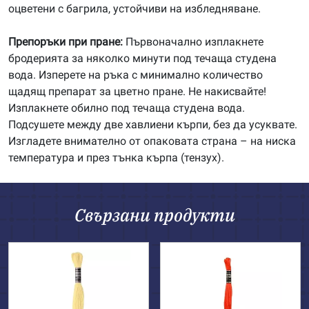
оцветени с багрила, устойчиви на избледняване.
Препоръки при пране:
Първоначално изплакнете
бродерията за няколко минути под течаща студена
вода. Изперете на ръка с минимално количество
щадящ препарат за цветно пране. Не накисвайте!
Изплакнете обилно под течаща студена вода.
Подсушете между две хавлиени кърпи, без да усуквате.
Изгладете внимателно от опаковата страна – на ниска
температура и през тънка кърпа (тензух).
Свързани продукти