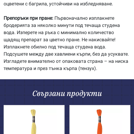
оцветени с багрила, устойчиви на избледняване.
Препоръки при пране:
Първоначално изплакнете
бродерията за няколко минути под течаща студена
вода. Изперете на ръка с минимално количество
щадящ препарат за цветно пране. Не накисвайте!
Изплакнете обилно под течаща студена вода.
Подсушете между две хавлиени кърпи, без да усуквате.
Изгладете внимателно от опаковата страна – на ниска
температура и през тънка кърпа (тензух).
Свързани продукти