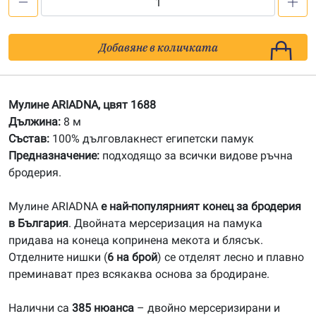
количество
за
1688
Добавяне в количката
Мулине
ARIADNA
Мулине ARIADNA, цвят 1688
Дължина:
8 м
Състав:
100% дълговлакнест египетски памук
Предназначение:
подходящо за всички видове ръчна
бродерия.
Мулине ARIADNA
е най-популярният конец за бродерия
в България
. Двойната мерсеризация на памука
придава на конеца копринена мекота и блясък.
Отделните нишки (
6 на брой
) се отделят лесно и плавно
преминават през всякаква основа за бродиране.
Налични са
385 нюанса
– двойно мерсеризирани и