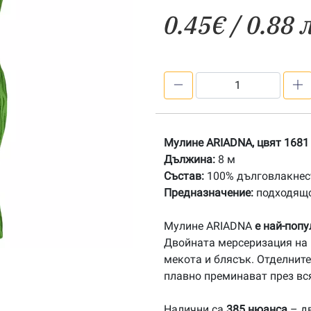
0.45
€
/ 0.88 
количество
за
1681
Мулине
Мулине ARIADNA, цвят 1681
АRIADNA
Дължина:
8 м
Състав:
100% дълговлакнест
Предназначение:
подходящо
Мулине ARIADNA
е най-поп
Двойната мерсеризация на 
мекота и блясък. Отделните
плавно преминават през вс
Налични са
385 нюанса
– дв