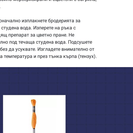
.
начално изплакнете бродерията за
студена вода. Изперете на ръка с
щ препарат за цветно пране. Не
илно под течаща студена вода. Подсушете
без да усуквате. Изгладете внимателно от
а температура и през тънка кърпа (тензух).