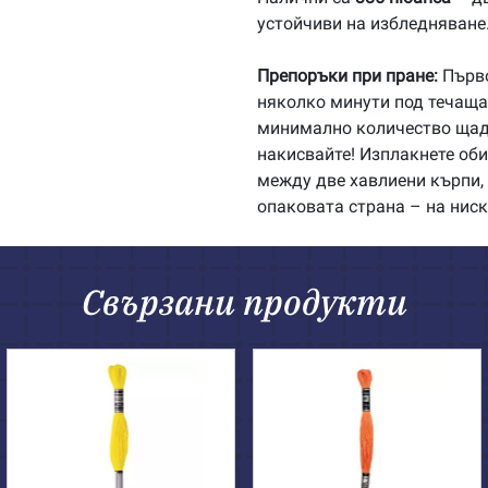
устойчиви на избледняване
Препоръки при пране:
Първо
няколко минути под течаща 
минимално количество щадя
накисвайте! Изплакнете об
между две хавлиени кърпи, 
опаковата страна – на ниск
Свързани продукти