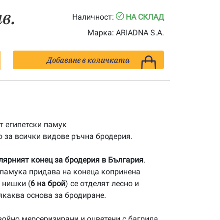
лв.
Наличност:
НА СКЛАД
Марка:
ARIADNA S.A.
Добавяне в количката
 египетски памук
 за всички видове ръчна бродерия.
улярният конец за бродерия в България
.
памука придава на конеца копринена
 нишки (
6 на брой
) се отделят лесно и
якаква основа за бродиране.
ойно мерсеризирани и оцветени с багрила,