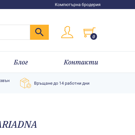
Компютърна бродерия
0
Блог
Контакти
извън
Връщане до 14 работни дни
 АRIADNA