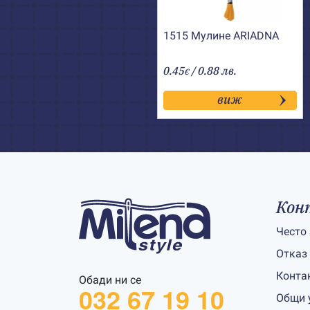
1515 Мулине АRIADNA
0.45
/ 0.88 лв.
€
виж
Кон
Често
Отказ
Конта
Обади ни се
032 67 19 10
Общи 