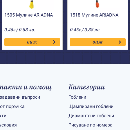
1505 Мулине АRIADNA
1518 Мулине АRIADNA
0.45
/ 0.88 лв.
0.45
/ 0.88 лв.
€
€
виж
виж
такти и помощ
Категории
 задавани въпроси
Гоблени
 от поръчка
Щампирани гоблени
кти
Диамантени гоблени
условия
Рисуване по номера