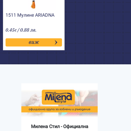
1511 Мулине АRIADNA
0.45
/ 0.88 лв.
€
виж
Милена Стил - Официална