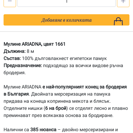
количество
за
1661
Добавяне в количката
Мулине
АRIADNA
Мулине ARIADNA, цвят 1661
Дължина:
8 м
Състав:
100% дълговлакнест египетски памук
Предназначение:
подходящо за всички видове ръчна
бродерия.
Мулине ARIADNA
е най-популярният конец за бродерия
в България
. Двойната мерсеризация на памука
придава на конеца копринена мекота и блясък.
Отделните нишки (
6 на брой
) се отделят лесно и плавно
преминават през всякаква основа за бродиране.
Налични са
385 нюанса
– двойно мерсеризирани и