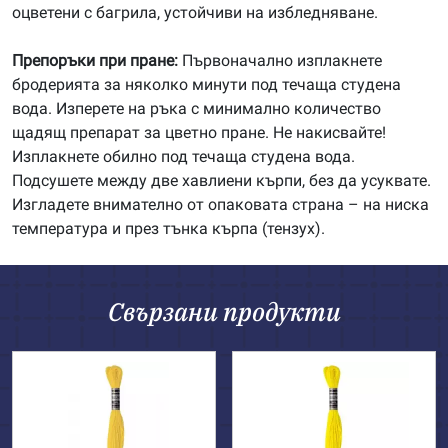
оцветени с багрила, устойчиви на избледняване.
Препоръки при пране:
Първоначално изплакнете
бродерията за няколко минути под течаща студена
вода. Изперете на ръка с минимално количество
щадящ препарат за цветно пране. Не накисвайте!
Изплакнете обилно под течаща студена вода.
Подсушете между две хавлиени кърпи, без да усуквате.
Изгладете внимателно от опаковата страна – на ниска
температура и през тънка кърпа (тензух).
Свързани продукти