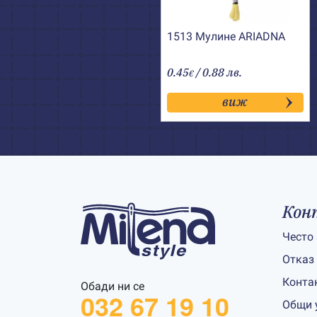
1513 Мулине АRIADNA
0.45
/ 0.88 лв.
€
виж
Кон
Често
Отказ
Конта
Обади ни се
032 67 19 10
Общи 