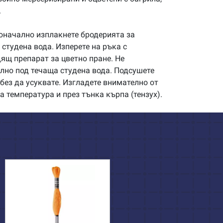
.
начално изплакнете бродерията за
студена вода. Изперете на ръка с
щ препарат за цветно пране. Не
илно под течаща студена вода. Подсушете
без да усуквате. Изгладете внимателно от
а температура и през тънка кърпа (тензух).