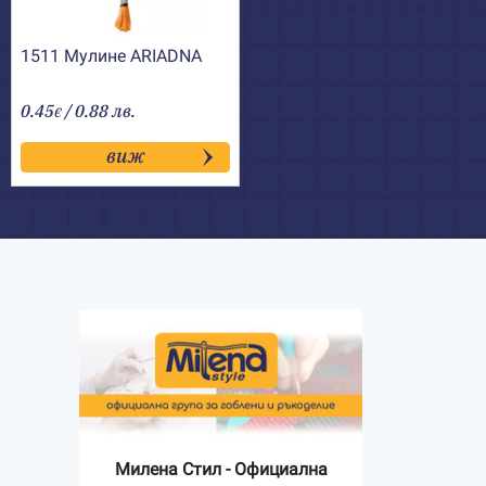
1511 Мулине АRIADNA
0.45
/ 0.88 лв.
€
виж
Милена Стил - Официална