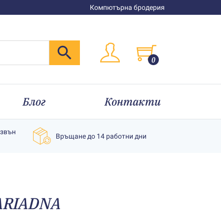
Компютърна бродерия
0
Блог
Контакти
извън
Връщане до 14 работни дни
 АRIADNA