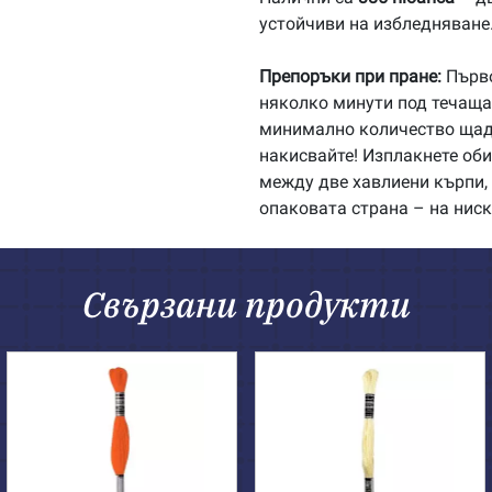
устойчиви на избледняване
Препоръки при пране:
Първо
няколко минути под течаща 
минимално количество щадя
накисвайте! Изплакнете об
между две хавлиени кърпи, 
опаковата страна – на ниск
Свързани продукти