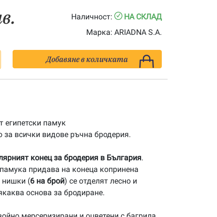
лв.
Наличност:
НА СКЛАД
Марка:
ARIADNA S.A.
Добавяне в количката
 египетски памук
 за всички видове ръчна бродерия.
улярният конец за бродерия в България
.
памука придава на конеца копринена
 нишки (
6 на брой
) се отделят лесно и
якаква основа за бродиране.
ойно мерсеризирани и оцветени с багрила,