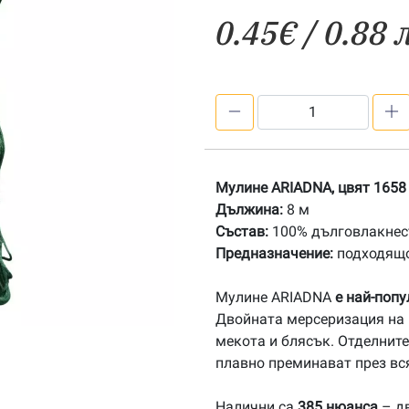
0.45
€
/ 0.88 
количество
за
1658
Мулине
Мулине ARIADNA, цвят 1658
АRIADNA
Дължина:
8 м
Състав:
100% дълговлакнест
Предназначение:
подходящо
Мулине ARIADNA
е най-поп
Двойната мерсеризация на 
мекота и блясък. Отделните
плавно преминават през вс
Налични са
385 нюанса
– дв