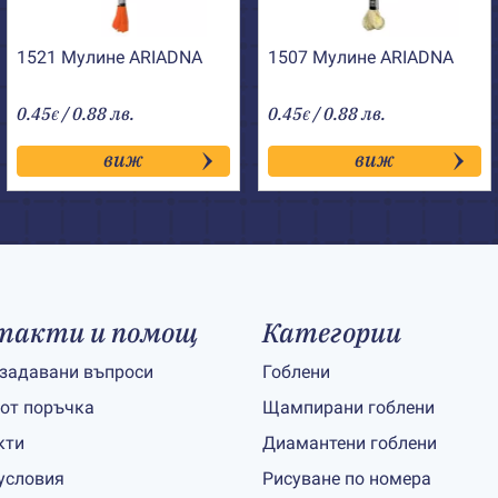
1521 Мулине АRIADNA
1507 Мулине АRIADNA
0.45
/ 0.88 лв.
0.45
/ 0.88 лв.
€
€
виж
виж
такти и помощ
Категории
 задавани въпроси
Гоблени
 от поръчка
Щампирани гоблени
кти
Диамантени гоблени
условия
Рисуване по номера