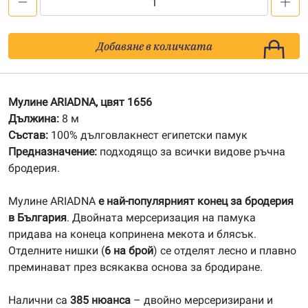
количество
за
1656
Добавяне в количката
Мулине
АRIADNA
Мулине ARIADNA, цвят 1656
Дължина:
8 м
Състав:
100% дълговлакнест египетски памук
Предназначение:
подходящо за всички видове ръчна
бродерия.
Мулине ARIADNA
е най-популярният конец за бродерия
в България
. Двойната мерсеризация на памука
придава на конеца копринена мекота и блясък.
Отделните нишки (
6 на брой
) се отделят лесно и плавно
преминават през всякаква основа за бродиране.
Налични са
385 нюанса
– двойно мерсеризирани и