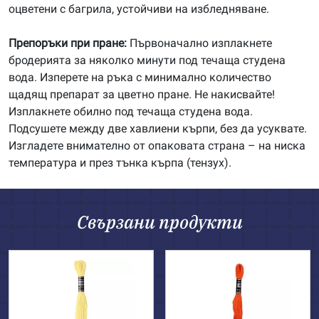
оцветени с багрила, устойчиви на избледняване.
Препоръки при пране:
Първоначално изплакнете
бродерията за няколко минути под течаща студена
вода. Изперете на ръка с минимално количество
щадящ препарат за цветно пране. Не накисвайте!
Изплакнете обилно под течаща студена вода.
Подсушете между две хавлиени кърпи, без да усуквате.
Изгладете внимателно от опаковата страна – на ниска
температура и през тънка кърпа (тензух).
Свързани продукти