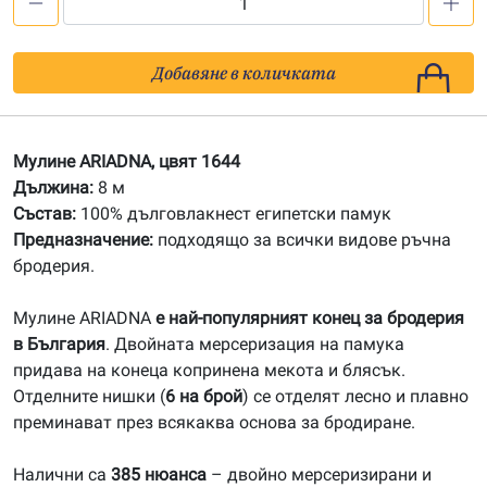
количество
за
1644
Добавяне в количката
Мулине
АRIADNA
Мулине ARIADNA, цвят 1644
Дължина:
8 м
Състав:
100% дълговлакнест египетски памук
Предназначение:
подходящо за всички видове ръчна
бродерия.
Мулине ARIADNA
е най-популярният конец за бродерия
в България
. Двойната мерсеризация на памука
придава на конеца копринена мекота и блясък.
Отделните нишки (
6 на брой
) се отделят лесно и плавно
преминават през всякаква основа за бродиране.
Налични са
385 нюанса
– двойно мерсеризирани и