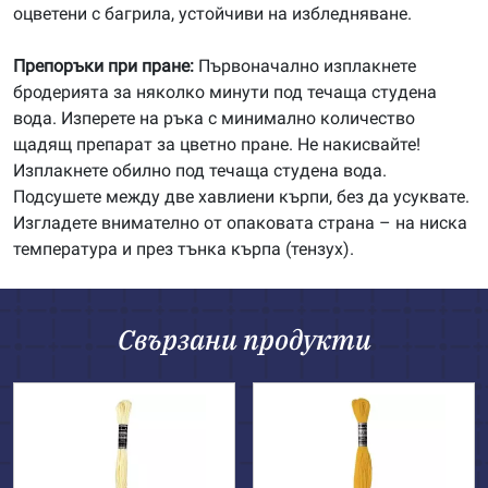
оцветени с багрила, устойчиви на избледняване.
Препоръки при пране:
Първоначално изплакнете
бродерията за няколко минути под течаща студена
вода. Изперете на ръка с минимално количество
щадящ препарат за цветно пране. Не накисвайте!
Изплакнете обилно под течаща студена вода.
Подсушете между две хавлиени кърпи, без да усуквате.
Изгладете внимателно от опаковата страна – на ниска
температура и през тънка кърпа (тензух).
Свързани продукти