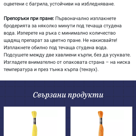
оцветени с багрила, устойчиви на избледняване.
Препоръки при пране:
Първоначално изплакнете
бродерията за няколко минути под течаща студена
вода. Изперете на ръка с минимално количество
щадящ препарат за цветно пране. Не накисвайте!
Изплакнете обилно под течаща студена вода.
Подсушете между две хавлиени кърпи, без да усуквате.
Изгладете внимателно от опаковата страна – на ниска
температура и през тънка кърпа (тензух).
Свързани продукти