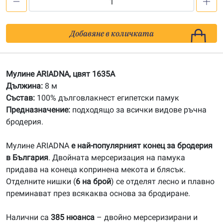
количество
за
1635A
Добавяне в количката
Мулине
АRIADNA
Мулине ARIADNA, цвят 1635A
Дължина:
8 м
Състав:
100% дълговлакнест египетски памук
Предназначение:
подходящо за всички видове ръчна
бродерия.
Мулине ARIADNA
е най-популярният конец за бродерия
в България
. Двойната мерсеризация на памука
придава на конеца копринена мекота и блясък.
Отделните нишки (
6 на брой
) се отделят лесно и плавно
преминават през всякаква основа за бродиране.
Налични са
385 нюанса
– двойно мерсеризирани и