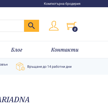
Компютърна бродерия
0
Блог
Контакти
извън
Връщане до 14 работни дни
 АRIADNA