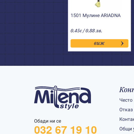
1501 Мулине АRIADNA
0.45
/ 0.88 лв.
€
виж
Кон
Често
Отказ
Конта
Обади ни се
032 67 19 10
Общи 