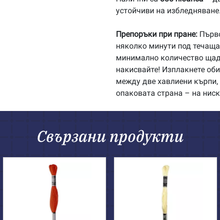
устойчиви на избледняване
Препоръки при пране:
Първо
няколко минути под течаща 
минимално количество щадя
накисвайте! Изплакнете об
между две хавлиени кърпи, 
опаковата страна – на ниск
Свързани продукти