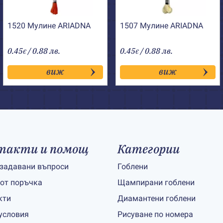
1520 Мулине АRIADNA
1507 Мулине АRIADNA
0.45
/ 0.88 лв.
0.45
/ 0.88 лв.
€
€
виж
виж
такти и помощ
Категории
 задавани въпроси
Гоблени
 от поръчка
Щампирани гоблени
кти
Диамантени гоблени
условия
Рисуване по номера