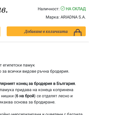
лв.
Наличност:
НА СКЛАД
Марка:
ARIADNA S.A.
Добавяне в количката
 египетски памук
 за всички видове ръчна бродерия.
улярният конец за бродерия в България
.
памука придава на конеца копринена
 нишки (
6 на брой
) се отделят лесно и
якаква основа за бродиране.
ойно мерсеризирани и оцветени с багрила,