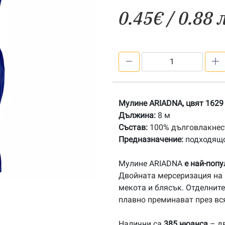
0.45
€
/ 0.88 
количество
за
1629
Мулине
Мулине ARIADNA, цвят 1629
АRIADNA
Дължина:
8 м
Състав:
100% дълговлакнест
Предназначение:
подходящо
Мулине ARIADNA
е най-поп
Двойната мерсеризация на 
мекота и блясък. Отделните
плавно преминават през вс
Налични са
385 нюанса
– дв