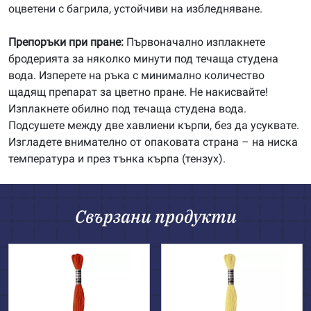
оцветени с багрила, устойчиви на избледняване.
Препоръки при пране:
Първоначално изплакнете
бродерията за няколко минути под течаща студена
вода. Изперете на ръка с минимално количество
щадящ препарат за цветно пране. Не накисвайте!
Изплакнете обилно под течаща студена вода.
Подсушете между две хавлиени кърпи, без да усуквате.
Изгладете внимателно от опаковата страна – на ниска
температура и през тънка кърпа (тензух).
Свързани продукти