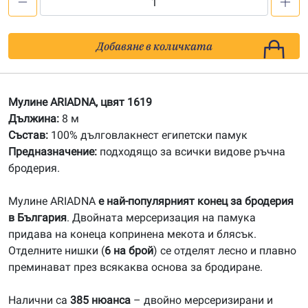
количество
за
1619
Добавяне в количката
Мулине
АRIADNA
Мулине ARIADNA, цвят 1619
Дължина:
8 м
Състав:
100% дълговлакнест египетски памук
Предназначение:
подходящо за всички видове ръчна
бродерия.
Мулине ARIADNA
е най-популярният конец за бродерия
в България
. Двойната мерсеризация на памука
придава на конеца копринена мекота и блясък.
Отделните нишки (
6 на брой
) се отделят лесно и плавно
преминават през всякаква основа за бродиране.
Налични са
385 нюанса
– двойно мерсеризирани и