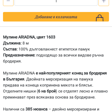
количество
за
1603
Добавяне в количката
Мулине
АRIADNA
Мулине ARIADNA, цвят 1603
Дължина:
8 м
Състав:
100% дълговлакнест египетски памук
Предназначение:
подходящо за всички видове ръчна
бродерия.
Мулине ARIADNA
е най-популярният конец за бродерия
в България
. Двойната мерсеризация на памука
придава на конеца копринена мекота и блясък.
Отделните нишки (
6 на брой
) се отделят лесно и плавно
преминават през всякаква основа за бродиране.
Налични са
385 нюанса
– двойно мерсеризирани и