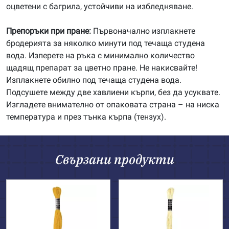
оцветени с багрила, устойчиви на избледняване.
Препоръки при пране:
Първоначално изплакнете
бродерията за няколко минути под течаща студена
вода. Изперете на ръка с минимално количество
щадящ препарат за цветно пране. Не накисвайте!
Изплакнете обилно под течаща студена вода.
Подсушете между две хавлиени кърпи, без да усуквате.
Изгладете внимателно от опаковата страна – на ниска
температура и през тънка кърпа (тензух).
Свързани продукти