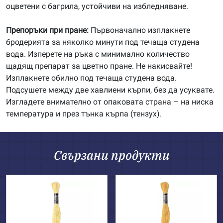
оцветени с багрила, устойчиви на избледняване.
Препоръки при пране:
Първоначално изплакнете
бродерията за няколко минути под течаща студена
вода. Изперете на ръка с минимално количество
щадящ препарат за цветно пране. Не накисвайте!
Изплакнете обилно под течаща студена вода.
Подсушете между две хавлиени кърпи, без да усуквате.
Изгладете внимателно от опаковата страна – на ниска
температура и през тънка кърпа (тензух).
Свързани продукти