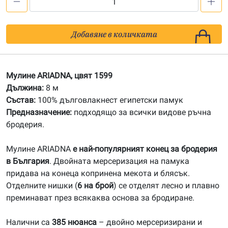
количество
за
1599
Добавяне в количката
Мулине
АRIADNA
Мулине ARIADNA, цвят 1599
Дължина:
8 м
Състав:
100% дълговлакнест египетски памук
Предназначение:
подходящо за всички видове ръчна
бродерия.
Мулине ARIADNA
е най-популярният конец за бродерия
в България
. Двойната мерсеризация на памука
придава на конеца копринена мекота и блясък.
Отделните нишки (
6 на брой
) се отделят лесно и плавно
преминават през всякаква основа за бродиране.
Налични са
385 нюанса
– двойно мерсеризирани и