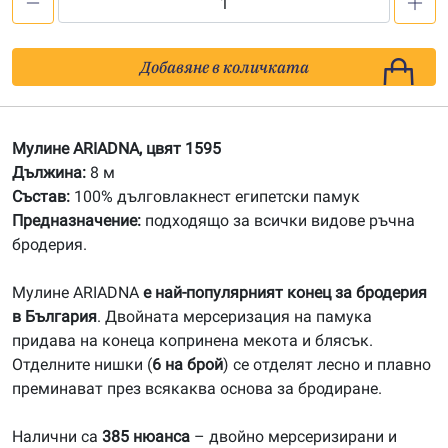
количество
за
1595
Добавяне в количката
Мулине
АRIADNA
Мулине ARIADNA, цвят 1595
Дължина:
8 м
Състав:
100% дълговлакнест египетски памук
Предназначение:
подходящо за всички видове ръчна
бродерия.
Мулине ARIADNA
е най-популярният конец за бродерия
в България
. Двойната мерсеризация на памука
придава на конеца копринена мекота и блясък.
Отделните нишки (
6 на брой
) се отделят лесно и плавно
преминават през всякаква основа за бродиране.
Налични са
385 нюанса
– двойно мерсеризирани и