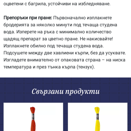
оцветени с багрила, устойчиви на избледняване.
Препоръки при пране:
Първоначално изплакнете
бродерията за няколко минути под течаща студена
вода. Изперете на ръка с минимално количество
щадящ препарат за цветно пране. Не накисвайте!
Изплакнете обилно под течаща студена вода.
Подсушете между две хавлиени кърпи, без да усуквате.
Изгладете внимателно от опаковата страна – на ниска
температура и през тънка кърпа (тензух).
Свързани продукти