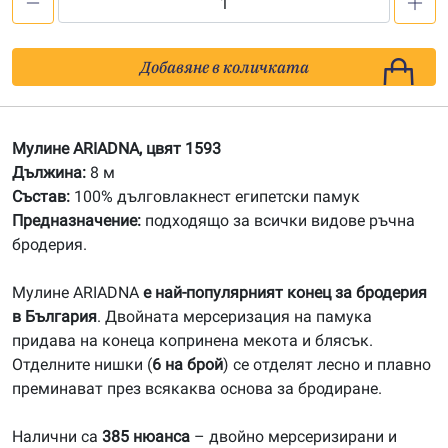
количество
за
1593
Добавяне в количката
Мулине
АRIADNA
Мулине ARIADNA, цвят 1593
Дължина:
8 м
Състав:
100% дълговлакнест египетски памук
Предназначение:
подходящо за всички видове ръчна
бродерия.
Мулине ARIADNA
е най-популярният конец за бродерия
в България
. Двойната мерсеризация на памука
придава на конеца копринена мекота и блясък.
Отделните нишки (
6 на брой
) се отделят лесно и плавно
преминават през всякаква основа за бродиране.
Налични са
385 нюанса
– двойно мерсеризирани и