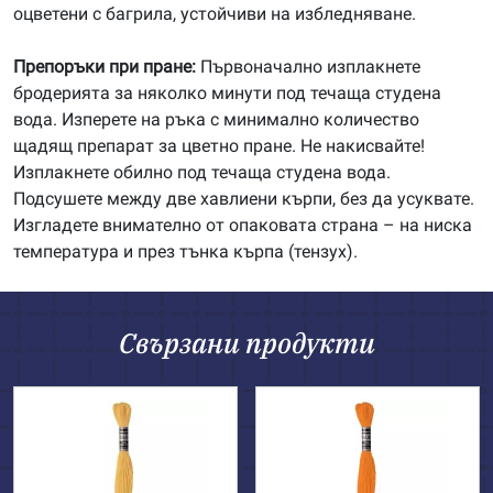
оцветени с багрила, устойчиви на избледняване.
Препоръки при пране:
Първоначално изплакнете
бродерията за няколко минути под течаща студена
вода. Изперете на ръка с минимално количество
щадящ препарат за цветно пране. Не накисвайте!
Изплакнете обилно под течаща студена вода.
Подсушете между две хавлиени кърпи, без да усуквате.
Изгладете внимателно от опаковата страна – на ниска
температура и през тънка кърпа (тензух).
Свързани продукти