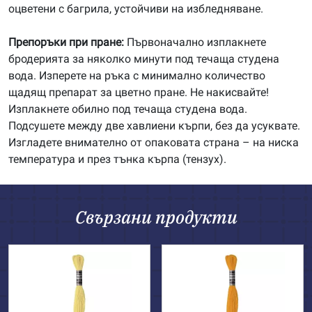
оцветени с багрила, устойчиви на избледняване.
Препоръки при пране:
Първоначално изплакнете
бродерията за няколко минути под течаща студена
вода. Изперете на ръка с минимално количество
щадящ препарат за цветно пране. Не накисвайте!
Изплакнете обилно под течаща студена вода.
Подсушете между две хавлиени кърпи, без да усуквате.
Изгладете внимателно от опаковата страна – на ниска
температура и през тънка кърпа (тензух).
Свързани продукти