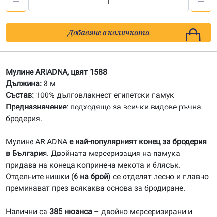
количество
за
1588
Добавяне в количката
Мулине
АRIADNA
Мулине ARIADNA, цвят 1588
Дължина:
8 м
Състав:
100% дълговлакнест египетски памук
Предназначение:
подходящо за всички видове ръчна
бродерия.
Мулине ARIADNA
е най-популярният конец за бродерия
в България
. Двойната мерсеризация на памука
придава на конеца копринена мекота и блясък.
Отделните нишки (
6 на брой
) се отделят лесно и плавно
преминават през всякаква основа за бродиране.
Налични са
385 нюанса
– двойно мерсеризирани и