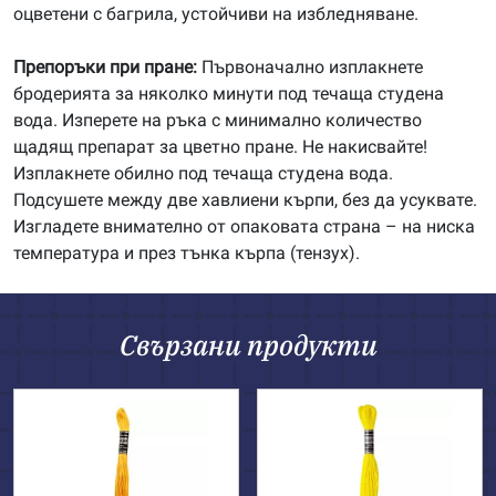
оцветени с багрила, устойчиви на избледняване.
Препоръки при пране:
Първоначално изплакнете
бродерията за няколко минути под течаща студена
вода. Изперете на ръка с минимално количество
щадящ препарат за цветно пране. Не накисвайте!
Изплакнете обилно под течаща студена вода.
Подсушете между две хавлиени кърпи, без да усуквате.
Изгладете внимателно от опаковата страна – на ниска
температура и през тънка кърпа (тензух).
Свързани продукти