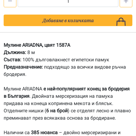
количество
за
1587A
Добавяне в количката
Мулине
АRIADNA
Мулине ARIADNA, цвят 1587A
Дължина:
8 м
Състав:
100% дълговлакнест египетски памук
Предназначение:
подходящо за всички видове ръчна
бродерия.
Мулине ARIADNA
е най-популярният конец за бродерия
в България
. Двойната мерсеризация на памука
придава на конеца копринена мекота и блясък.
Отделните нишки (
6 на брой
) се отделят лесно и плавно
преминават през всякаква основа за бродиране.
Налични са
385 нюанса
– двойно мерсеризирани и