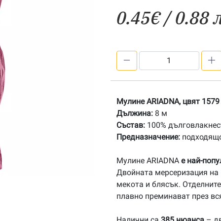
0.45
€
/ 0.88 
количество
за
1579
Мулине
Мулине ARIADNA, цвят 1579
АRIADNA
Дължина:
8 м
Състав:
100% дълговлакнест
Предназначение:
подходящо
Мулине ARIADNA
е най-поп
Двойната мерсеризация на 
мекота и блясък. Отделните
плавно преминават през вс
Налични са
385 нюанса
– дв