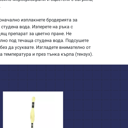
.
начално изплакнете бродерията за
студена вода. Изперете на ръка с
щ препарат за цветно пране. Не
илно под течаща студена вода. Подсушете
без да усуквате. Изгладете внимателно от
а температура и през тънка кърпа (тензух).