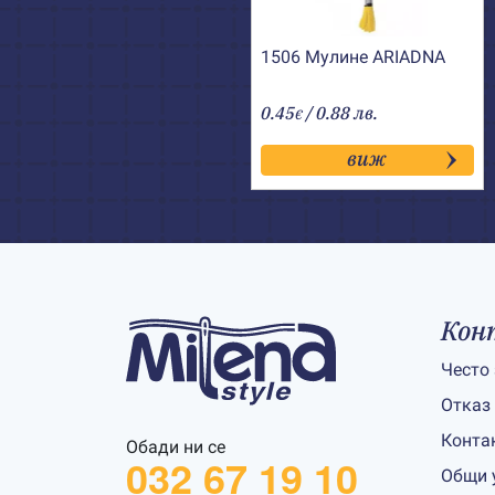
1506 Мулине АRIADNA
0.45
/ 0.88 лв.
€
виж
Кон
Често
Отказ
Конта
Обади ни се
032 67 19 10
Общи 