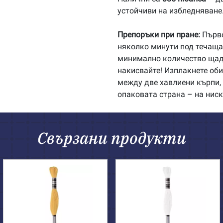
устойчиви на избледняване
Препоръки при пране:
Първо
няколко минути под течаща 
минимално количество щадя
накисвайте! Изплакнете об
между две хавлиени кърпи, 
опаковата страна – на ниск
Свързани продукти