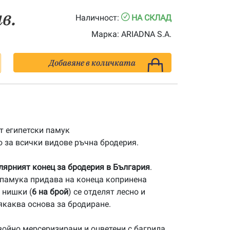
лв.
Наличност:
НА СКЛАД
Марка:
ARIADNA S.A.
Добавяне в количката
 египетски памук
 за всички видове ръчна бродерия.
улярният конец за бродерия в България
.
памука придава на конеца копринена
 нишки (
6 на брой
) се отделят лесно и
якаква основа за бродиране.
ойно мерсеризирани и оцветени с багрила,