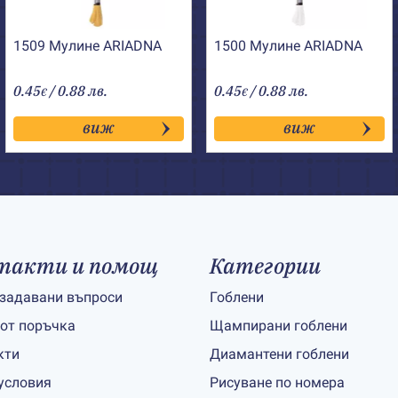
1509 Мулине АRIADNA
1500 Мулине АRIADNA
0.45
/ 0.88 лв.
0.45
/ 0.88 лв.
€
€
виж
виж
такти и помощ
Категории
 задавани въпроси
Гоблени
 от поръчка
Щампирани гоблени
кти
Диамантени гоблени
условия
Рисуване по номера