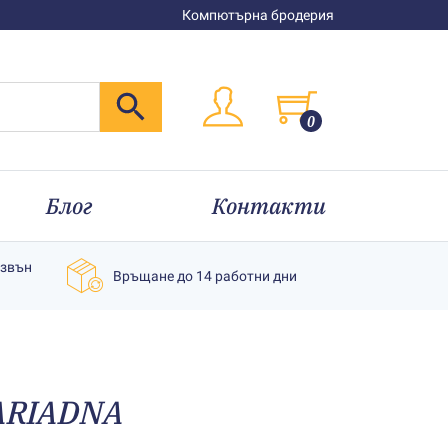
Компютърна бродерия
0
Блог
Контакти
извън
Връщане до 14 работни дни
 АRIADNA